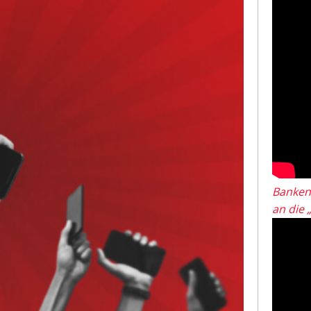
Banken
an die 