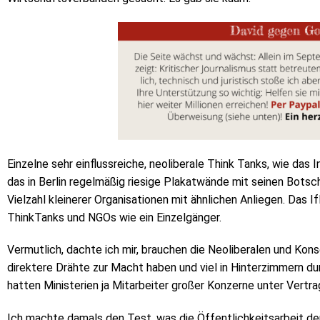
Einzelne sehr einflussreiche, neoliberale Think Tanks, wie das 
das in Berlin regelmäßig riesige Plakatwände mit seinen Botscha
Vielzahl kleinerer Organisationen mit ähnlichen Anliegen. Das I
ThinkTanks und NGOs wie ein Einzelgänger.
Vermutlich, dachte ich mir, brauchen die Neoliberalen und Kons
direktere Drähte zur Macht haben und viel in Hinterzimmern d
hatten Ministerien ja Mitarbeiter großer Konzerne unter Vertr
Ich machte damals den Test, was die Öffentlichkeitsarbeit 