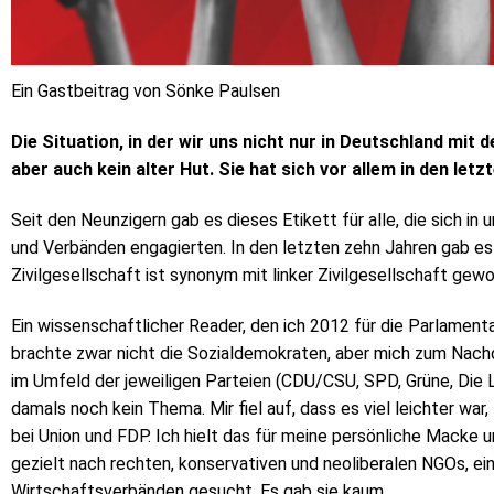
Ein Gastbeitrag von Sönke Paulsen
Die Situation, in der wir uns nicht nur in Deutschland mit de
aber auch kein alter Hut. Sie hat sich vor allem in den let
Seit den Neunzigern gab es dieses Etikett für alle, die sich in
und Verbänden engagierten. In den letzten zehn Jahren gab es
Zivilgesellschaft ist synonym mit linker Zivilgesellschaft gew
Ein wissenschaftlicher Reader, den ich 2012 für die Parlament
brachte zwar nicht die Sozialdemokraten, aber mich zum Nach
im Umfeld der jeweiligen Parteien (CDU/CSU, SPD, Grüne, Die L
damals noch kein Thema. Mir fiel auf, dass es viel leichter war
bei Union und FDP. Ich hielt das für meine persönliche Macke 
gezielt nach rechten, konservativen und neoliberalen NGOs, e
Wirtschaftsverbänden gesucht. Es gab sie kaum.