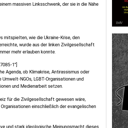
n einem massiven Linksschwenk, der sie in die Nähe
 mitspielten, wie die Ukraine-Krise, den
erreichte, wurde aus der linken Zivilgesellschaft
 immer mehr erlauben konnte.
57085-1″]
he Agenda, ob Klimakrise, Antirassismus oder
 die Umwelt-NGOs, LGBT-Organisationen und
tionen und Medienarbeit setzen.
reiz für die Zivilgesellschaft gewesen wäre,
Organisationen einschließlich der evangelischen
ive und stark ideologische Meinungsmacht dieses