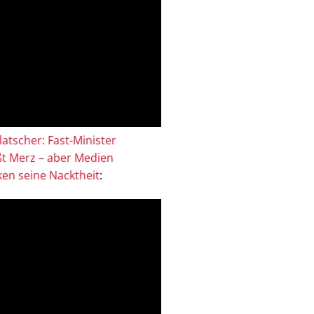
atscher: Fast-Minister
ßt Merz – aber Medien
en seine Nacktheit
: