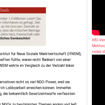
AfD-Ver
Method
redet 
Institut für Neue Soziale Marktwirtschaft (IfNSM),
ften füllte, waren nicht flankiert von einer
fNSM wirkte im Vergleich zu der Vielzahl linker
ervativen nicht so viel NGO-Power, weil sie
urch Lobbyarbeit erreichen können. Immerhin
ag, die bekanntlich Gesetzentwürfe verfassten.
der NGOs zu bestimmten Themen anging und ließ