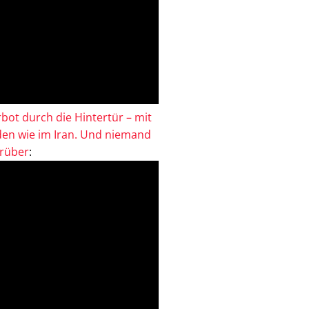
bot durch die Hintertür – mit
en wie im Iran. Und niemand
drüber
: