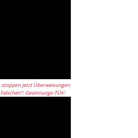
 stoppen jetzt Überweisungen
„Falschen“: Gesinnungs-TÜV: