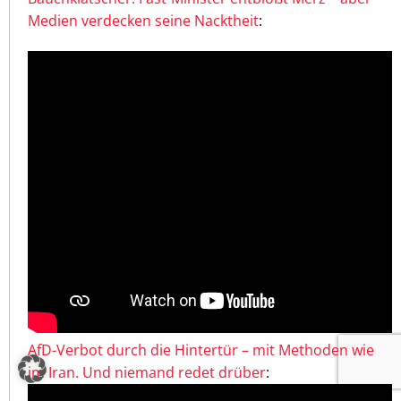
Medien verdecken seine Nacktheit
:
AfD-Verbot durch die Hintertür – mit Methoden wie
im Iran. Und niemand redet drüber
: