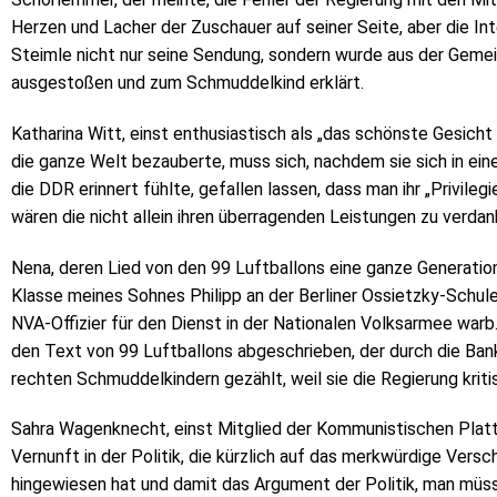
Herzen und Lacher der Zuschauer auf seiner Seite, aber die I
Steimle nicht nur seine Sendung, sondern wurde aus der Geme
ausgestoßen und zum Schmuddelkind erklärt.
Katharina Witt, einst enthusiastisch als „das schönste Gesicht 
die ganze Welt bezauberte, muss sich, nachdem sie sich in ei
die DDR erinnert fühlte, gefallen lassen, dass man ihr „Privilegi
wären die nicht allein ihren überragenden Leistungen zu verd
Nena, deren Lied von den 99 Luftballons eine ganze Generation
Klasse meines Sohnes Philipp an der Berliner Ossietzky-Schule 
NVA-Offizier für den Dienst in der Nationalen Volksarmee warb
den Text von 99 Luftballons abgeschrieben, der durch die Ban
rechten Schmuddelkindern gezählt, weil sie die Regierung kritis
Sahra Wagenknecht, einst Mitglied der Kommunistischen Platt
Vernunft in der Politik, die kürzlich auf das merkwürdige Vers
hingewiesen hat und damit das Argument der Politik, man mü