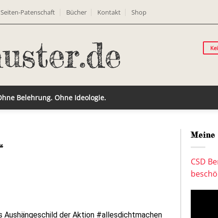
Seiten-Patenschaft
Bücher
Kontakt
Shop
Ke
 Ohne Belehrung. Ohne Ideologie.
Meine 
“
CSD Ber
beschön
es Aushängeschild der Aktion #allesdichtmachen