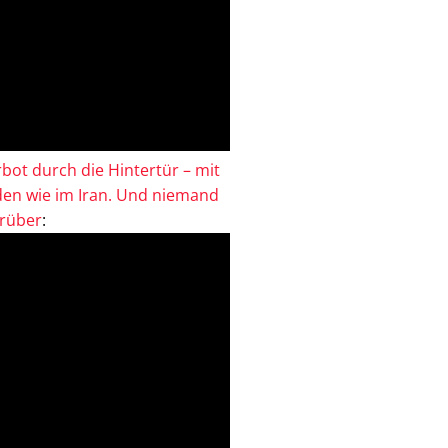
bot durch die Hintertür – mit
en wie im Iran. Und niemand
drüber
: