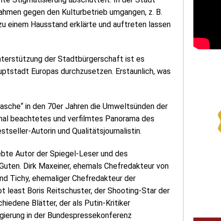
ahmen gegen den Kulturbetrieb umgangen, z. B.
zu einem Hausstand erklärte und auftreten lassen
Unterstützung der Stadtbürgerschaft ist es
uptstadt Europas durchzusetzen. Erstaunlich, was
lugasche“ in den 70er Jahren die Umweltsünden der
onal beachtetes und verfilmtes Panorama des
tseller-Autorin und Qualitätsjournalistin.
iebte Autor der Spiegel-Leser und des
 Guten. Dirk Maxeiner, ehemals Chefredakteur von
and Tichy, ehemaliger Chefredakteur der
t least Boris Reitschuster, der Shooting-Star der
edene Blätter, der als Putin-Kritiker
egierung in der Bundespressekonferenz