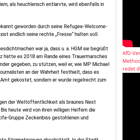
n, als heuchlerisch entlarvte, wird ebenfalls in
“, bekannt geworden durch seine Refugee-Welcome-
ist endlich seine rechte „Fresse“ halten soll.
esdichtmachen war ja, dass u. a. HGM sie begrüßt
AfD-Ver
nitz hätte es 2018 am Rande eines Trauermarsches
Method
der gegeben, zu stützen, weil er, wie MP Michael
redet 
urnalisten an der Wahrheit festhielt, dass es
in Amt gekostet, sondern er wurde regelrecht zum
gen der Weltöffentlichkeit als braunes Nest
 Bis heute wird von ihren willigen Helfern die
ntifa-Gruppe Zeckenbiss gestohlenen und
chte Stigmatisierung abschüttelt. In der Stadt