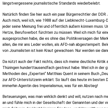
längstvergessene journalistische Standards wiederbelebt.
Natürlich finden Sie hier auch ein paar Bürgerrechtler der DDR.
Auch mich, weil ich, wie 1988 auf der Liebknecht-Luxemburg-
jeder seine Meinung frei und öffentlich äußern können muss. 
Hetze, Berufsverbot fürchten zu müssen. Weil ich mich für e
ausgesprochen habe, die es ohne das Politikversagen der Merk
allen, die mir ans Leder wollen, als AFD-nah abgestempelt. Be
von Journalisten ist kein Kraut gewachsen. Nur werden sie dann
Da nützt auch der Fakt nichts, dass ich meine deutliche Kritik
Thüringen hunderttausendfach gestreut habe. Weil ich in der g
Methoden des „Experten“ Matthias Quent in seinem Buch „Deut
zur AFD-Unterstützerin erklärt. So läuft das heute im besten D
immerhin Agentin des Imperialismus, was für ein Abstieg!
Beteuerungen, was man wirklich denkt und will, nutzen nach me
an und fühle mich in der Gesellschaft der Genannten und der vie