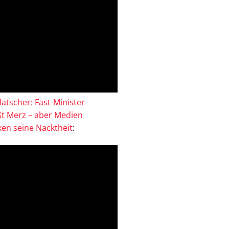
atscher: Fast-Minister
ßt Merz – aber Medien
en seine Nacktheit
: