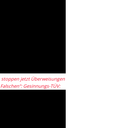
 stoppen jetzt Überweisungen
„Falschen“: Gesinnungs-TÜV: