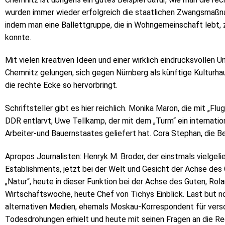
wurden immer wieder erfolgreich die staatlichen Zwangsmaßn
indem man eine Ballettgruppe, die in Wohngemeinschaft lebt, 
konnte.
Mit vielen kreativen Ideen und einer wirklich eindrucksvollen 
Chemnitz gelungen, sich gegen Nürnberg als künftige Kulturha
die rechte Ecke so hervorbringt.
Schriftsteller gibt es hier reichlich. Monika Maron, die mit „F
DDR entlarvt, Uwe Tellkamp, der mit dem „Turm“ ein internati
Arbeiter-und Bauernstaates geliefert hat. Cora Stephan, die Bes
Apropos Journalisten: Henryk M. Broder, der einstmals vielgel
Establishments, jetzt bei der Welt und Gesicht der Achse des
„Natur“, heute in dieser Funktion bei der Achse des Guten, Rol
Wirtschaftswoche, heute Chef von Tichys Einblick. Last but no
alternativen Medien, ehemals Moskau-Korrespondent für verschi
Todesdrohungen erhielt und heute mit seinen Fragen an die R