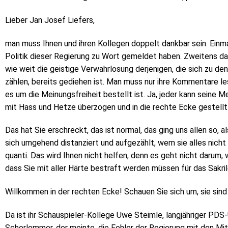
Lieber Jan Josef Liefers,
man muss Ihnen und ihren Kollegen doppelt dankbar sein. Einmal f
Politik dieser Regierung zu Wort gemeldet haben. Zweitens dafü
wie weit die geistige Verwahrlosung derjenigen, die sich zu 
zählen, bereits gediehen ist. Man muss nur ihre Kommentare le
es um die Meinungsfreiheit bestellt ist. Ja, jeder kann seine 
mit Hass und Hetze überzogen und in die rechte Ecke gestellt
Das hat Sie erschreckt, das ist normal, das ging uns allen so, a
sich umgehend distanziert und aufgezählt, wem sie alles nicht
quanti. Das wird Ihnen nicht helfen, denn es geht nicht darum,
dass Sie mit aller Härte bestraft werden müssen für das Sakrile
Willkommen in der rechten Ecke! Schauen Sie sich um, sie sind
Da ist ihr Schauspieler-Kollege Uwe Steimle, langjähriger PDS-
Schorlemmer, der meinte, die Fehler der Regierung mit den Mitt