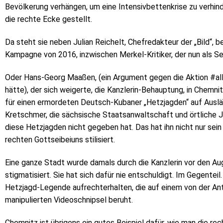
Bevölkerung verhängen, um eine Intensivbettenkrise zu verhinder
die rechte Ecke gestellt.
Da steht sie neben Julian Reichelt, Chefredakteur der „Bild
Kampagne von 2016, inzwischen Merkel-Kritiker, der nun als Sex
Oder Hans-Georg Maaßen, (ein Argument gegen die Aktion #all
hätte), der sich weigerte, die Kanzlerin-Behauptung, in Chem
für einen ermordeten Deutsch-Kubaner „Hetzjagden“ auf Auslän
Kretschmer, die sächsische Staatsanwaltschaft und örtliche Jo
diese Hetzjagden nicht gegeben hat. Das hat ihn nicht nur se
rechten Gottseibeiuns stilisiert.
Eine ganze Stadt wurde damals durch die Kanzlerin vor den Au
stigmatisiert. Sie hat sich dafür nie entschuldigt. Im Gegenteil.
Hetzjagd-Legende aufrechterhalten, die auf einem von der A
manipulierten Videoschnipsel beruht.
Chemnitz ist übrigens ein gutes Beispiel dafür, wie man die re