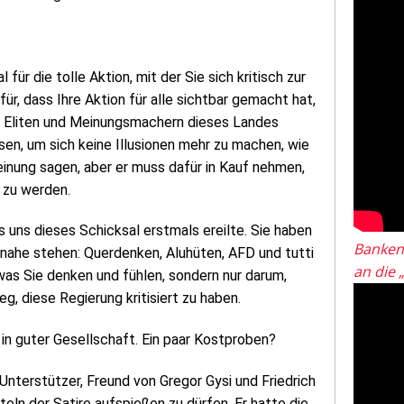
ür die tolle Aktion, mit der Sie sich kritisch zur
r, dass Ihre Aktion für alle sichtbar gemacht hat,
den Eliten und Meinungsmachern dieses Landes
sen, um sich keine Illusionen mehr zu machen, wie
Meinung sagen, aber er muss dafür in Kauf nehmen,
 zu werden.
ls uns dieses Schicksal erstmals ereilte. Sie haben
Banken
 nahe stehen: Querdenken, Aluhüten, AFD und tutti
an die 
 was Sie denken und fühlen, sondern nur darum,
g, diese Regierung kritisiert zu haben.
 in guter Gesellschaft. Ein paar Kostproben?
Unterstützer, Freund von Gregor Gysi und Friedrich
eln der Satire aufspießen zu dürfen. Er hatte die