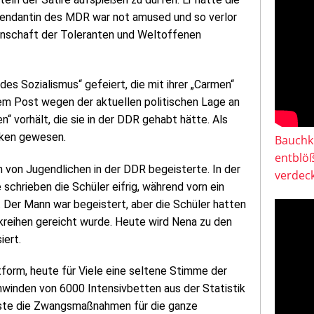
ntendantin des MDR war not amused und so verlor
inschaft der Toleranten und Weltoffenen
des Sozialismus“ gefeiert, die mit ihrer „Carmen“
nem Post wegen der aktuellen politischen Lage an
en“ vorhält, die sie in der DDR gehabt hätte. Als
anken gewesen.
Bauchkl
entblö
 von Jugendlichen in der DDR begeisterte. In der
verdeck
schrieben die Schüler eifrig, während vorn ein
. Der Mann war begeistert, aber die Schüler hatten
kreihen gereicht wurde. Heute wird Nena zu den
iert.
form, heute für Viele eine seltene Stimme der
chwinden von 6000 Intensivbetten aus der Statistik
sste die Zwangsmaßnahmen für die ganze