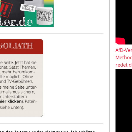
AfD-Ver
Method
redet 