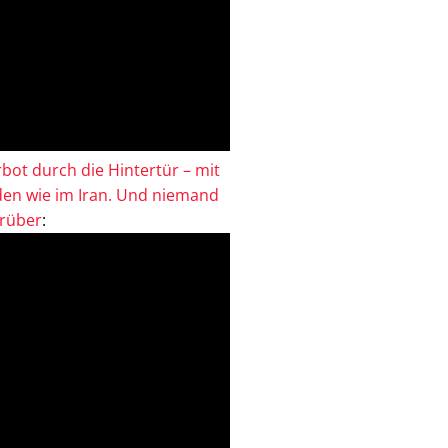
bot durch die Hintertür – mit
en wie im Iran. Und niemand
drüber
: