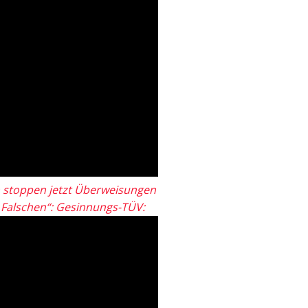
 stoppen jetzt Überweisungen
„Falschen“: Gesinnungs-TÜV: