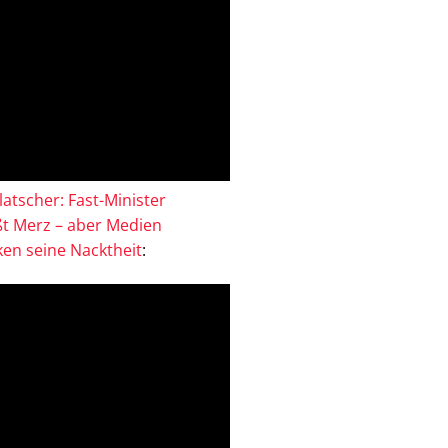
atscher: Fast-Minister
ßt Merz – aber Medien
en seine Nacktheit
: