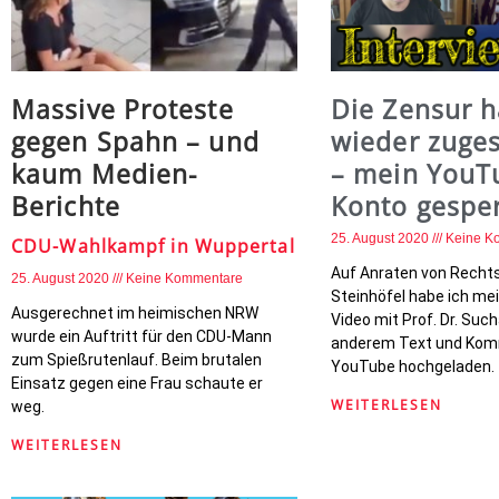
Massive Proteste
Die Zensur h
gegen Spahn – und
wieder zuge
kaum Medien-
– mein YouT
Berichte
Konto gesper
25. August 2020
Keine K
CDU-Wahlkampf in Wuppertal
Auf Anraten von Recht
25. August 2020
Keine Kommentare
Steinhöfel habe ich me
Ausgerechnet im heimischen NRW
Video mit Prof. Dr. Such
wurde ein Auftritt für den CDU-Mann
anderem Text und Kom
zum Spießrutenlauf. Beim brutalen
YouTube hochgeladen.
Einsatz gegen eine Frau schaute er
WEITERLESEN
weg.
WEITERLESEN