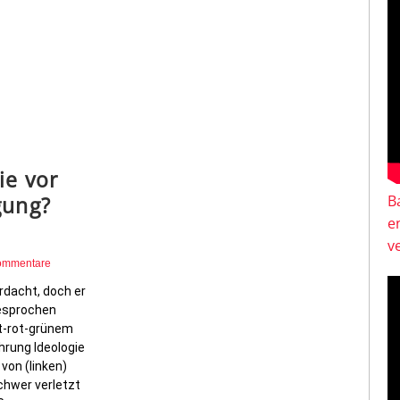
ie vor
gung?
B
e
v
ommentare
rdacht, doch er
esprochen
ot-rot-grünem
hrung Ideologie
von (linken)
schwer verletzt