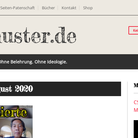
Seiten-Patenschaft
Bücher
Kontakt
Shop
Ke
 Ohne Belehrung. Ohne Ideologie.
M
gust 2020
C
M