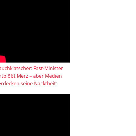
auchklatscher: Fast-Minister
ntblößt Merz – aber Medien
erdecken seine Nacktheit
: