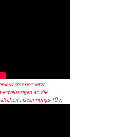
anken stoppen jetzt
berweisungen an die
Falschen“: Gesinnungs-TÜV: