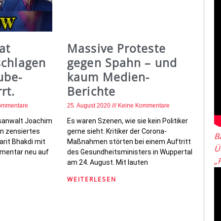
at
Massive Proteste
schlagen
gegen Spahn – und
ube-
kaum Medien-
rt.
Berichte
ommentare
25. August 2020
Keine Kommentare
sanwalt Joachim
Es waren Szenen, wie sie kein Politiker
in zensiertes
gerne sieht: Kritiker der Corona-
B
arit Bhakdi mit
Maßnahmen störten bei einem Auftritt
Ü
mentar neu auf
des Gesundheitsministers in Wuppertal
„
am 24. August. Mit lauten
WEITERLESEN