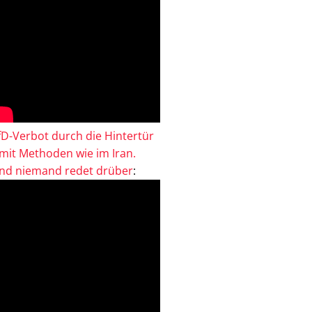
fD-Verbot durch die Hintertür
 mit Methoden wie im Iran.
nd niemand redet drüber
: