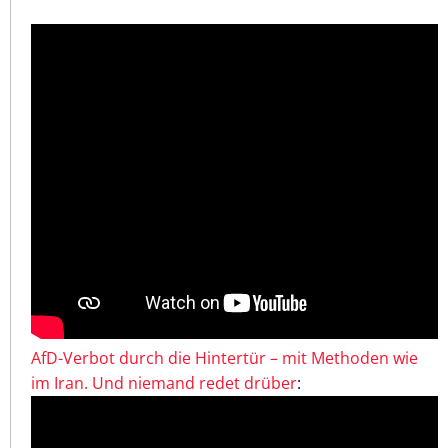
AfD-Verbot durch die Hintertür – mit Methoden wie
im Iran. Und niemand redet drüber
: