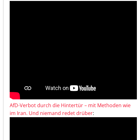
AfD-Verbot durch die Hintertür – mit Methoden wie
im Iran. Und niemand redet drüber
: