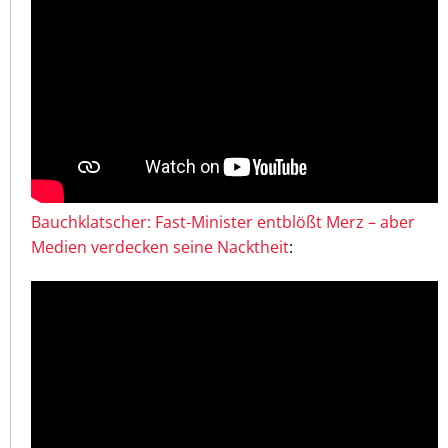
Bauchklatscher: Fast-Minister entblößt Merz – aber
Medien verdecken seine Nacktheit
: