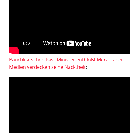
Bauchklatscher: Fast-Minister entblößt Merz – aber
Medien verdecken seine Nacktheit
: