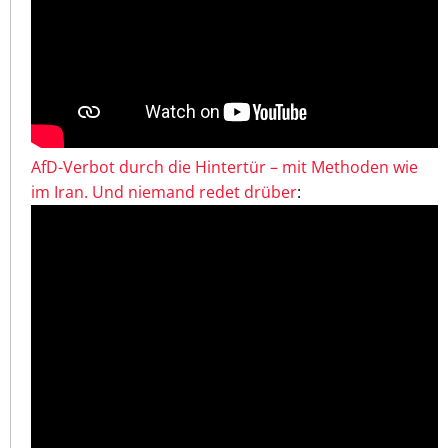
AfD-Verbot durch die Hintertür – mit Methoden wie
im Iran. Und niemand redet drüber
: