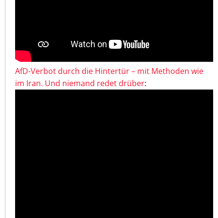
AfD-Verbot durch die Hintertür – mit Methoden wie
im Iran. Und niemand redet drüber
: