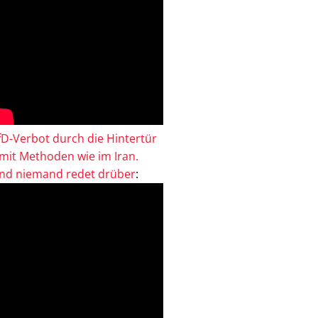
fD-Verbot durch die Hintertür
 mit Methoden wie im Iran.
nd niemand redet drüber
: