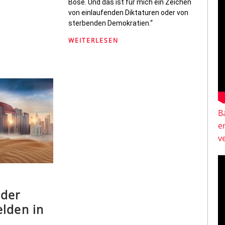
Böse. Und das ist für mich ein Zeichen
von einlaufenden Diktaturen oder von
sterbenden Demokratien.“
WEITERLESEN
B
e
v
 der
lden in