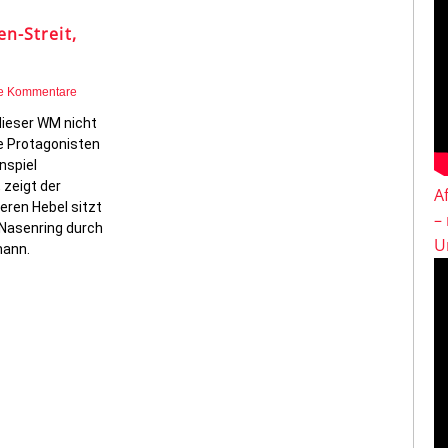
en-Streit,
e Kommentare
dieser WM nicht
e Protagonisten
nspiel
 zeigt der
A
eren Hebel sitzt
–
 Nasenring durch
U
mann.