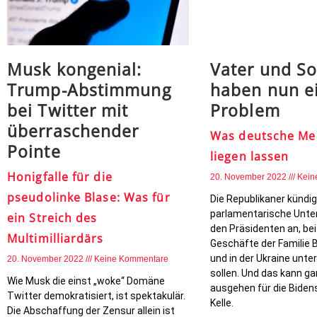
Musk kongenial:
Vater und S
Trump-Abstimmung
haben nun e
bei Twitter mit
Problem
überraschender
Was deutsche Med
Pointe
liegen lassen
Honigfalle für die
20. November 2022
Kein
pseudolinke Blase: Was für
Die Republikaner kündig
parlamentarische Unt
ein Streich des
den Präsidenten an, bei
Multimilliardärs
Geschäfte der Familie B
und in der Ukraine unt
20. November 2022
Keine Kommentare
sollen. Und das kann ga
Wie Musk die einst „woke“ Domäne
ausgehen für die Biden
Twitter demokratisiert, ist spektakulär.
Kelle.
Die Abschaffung der Zensur allein ist