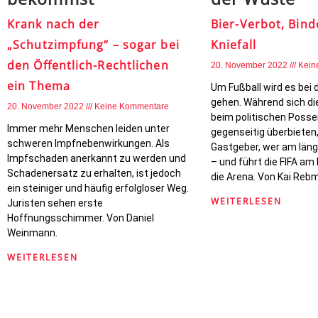
Krank nach der
Bier-Verbot, Bind
„Schutzimpfung“ – sogar bei
Kniefall
den Öffentlich-Rechtlichen
20. November 2022
Kein
ein Thema
Um Fußball wird es bei 
gehen. Während sich di
20. November 2022
Keine Kommentare
beim politischen Posse
Immer mehr Menschen leiden unter
gegenseitig überbieten,
schweren Impfnebenwirkungen. Als
Gastgeber, wer am läng
Impfschaden anerkannt zu werden und
– und führt die FIFA am
Schadenersatz zu erhalten, ist jedoch
die Arena. Von Kai Reb
ein steiniger und häufig erfolgloser Weg.
WEITERLESEN
Juristen sehen erste
Hoffnungsschimmer. Von Daniel
Weinmann.
WEITERLESEN