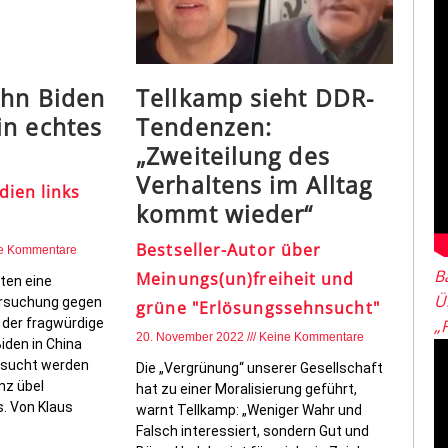
ohn Biden
Tellkamp sieht DDR-
in echtes
Tendenzen:
„Zweiteilung des
Verhaltens im Alltag
ien links
kommt wieder“
Bestseller-Autor über
e Kommentare
B
Meinungs(un)freiheit und
ten eine
Ü
ersuchung gegen
grüne "Erlösungssehnsucht"
 der fragwürdige
„
20. November 2022
Keine Kommentare
iden in China
ersucht werden
Die „Vergrünung“ unserer Gesellschaft
nz übel
hat zu einer Moralisierung geführt,
s. Von Klaus
warnt Tellkamp: „Weniger Wahr und
Falsch interessiert, sondern Gut und