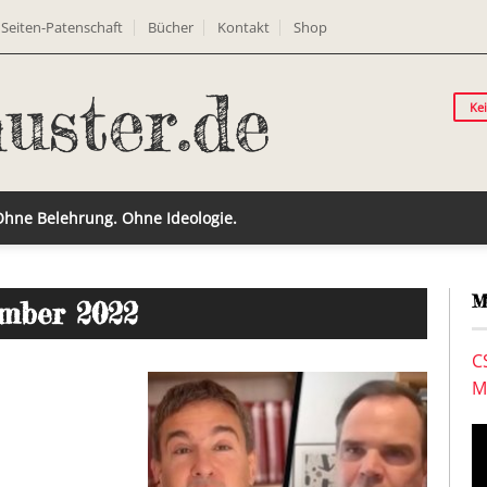
Seiten-Patenschaft
Bücher
Kontakt
Shop
Ke
 Ohne Belehrung. Ohne Ideologie.
M
ember 2022
C
M