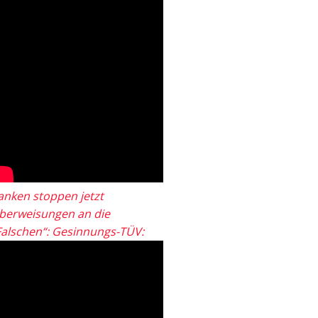
anken stoppen jetzt
berweisungen an die
Falschen“: Gesinnungs-TÜV: