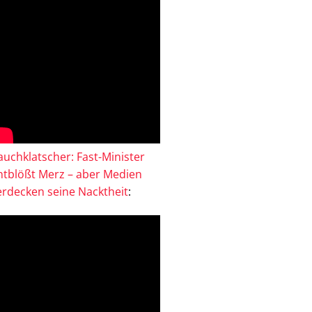
auchklatscher: Fast-Minister
ntblößt Merz – aber Medien
erdecken seine Nacktheit
: