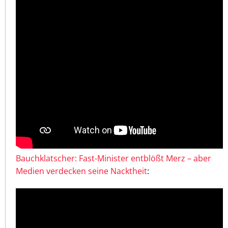
Bauchklatscher: Fast-Minister entblößt Merz – aber
Medien verdecken seine Nacktheit
: