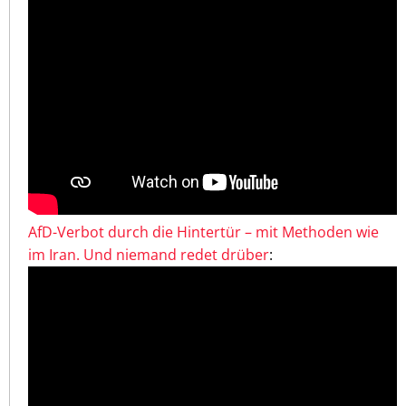
AfD-Verbot durch die Hintertür – mit Methoden wie
im Iran. Und niemand redet drüber
: