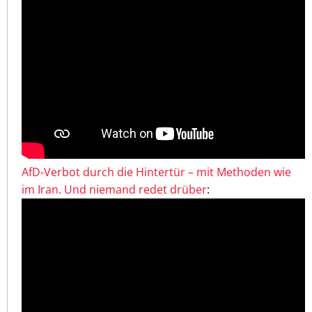
AfD-Verbot durch die Hintertür – mit Methoden wie
im Iran. Und niemand redet drüber
: