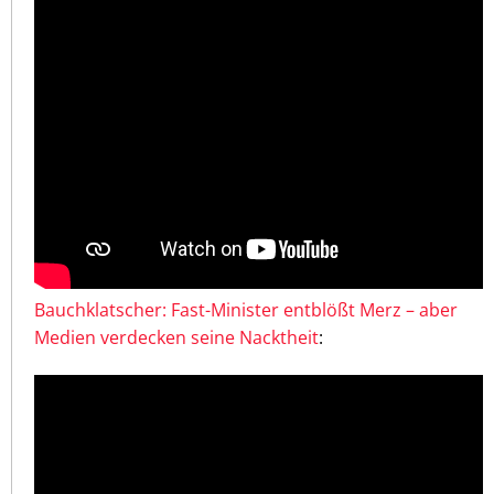
Bauchklatscher: Fast-Minister entblößt Merz – aber
Medien verdecken seine Nacktheit
: