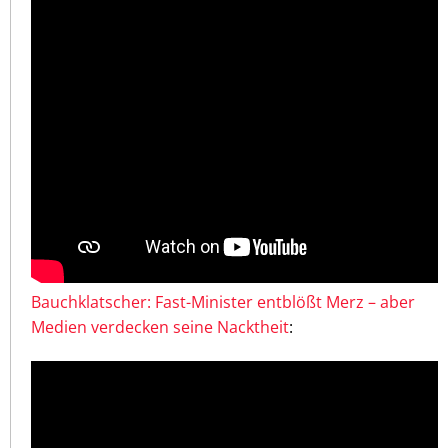
Bauchklatscher: Fast-Minister entblößt Merz – aber
Medien verdecken seine Nacktheit
: