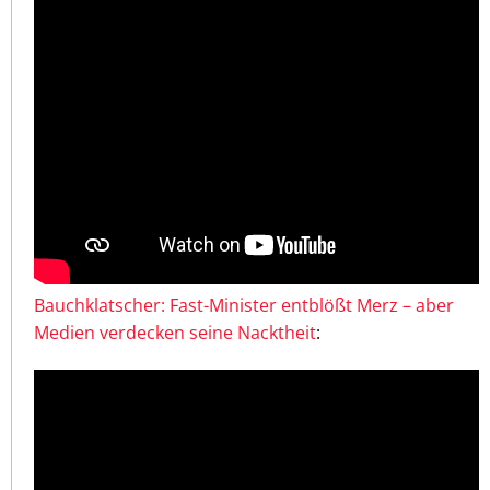
Bauchklatscher: Fast-Minister entblößt Merz – aber
Medien verdecken seine Nacktheit
: