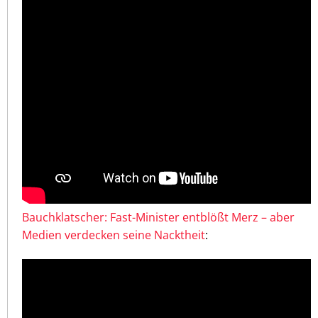
Bauchklatscher: Fast-Minister entblößt Merz – aber
Medien verdecken seine Nacktheit
: