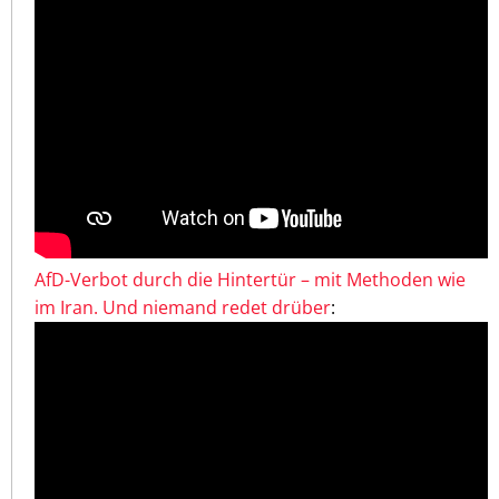
AfD-Verbot durch die Hintertür – mit Methoden wie
im Iran. Und niemand redet drüber
: