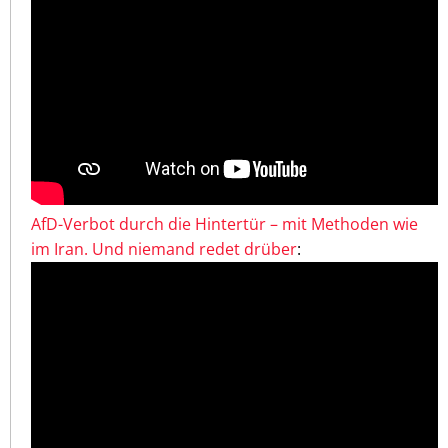
AfD-Verbot durch die Hintertür – mit Methoden wie
im Iran. Und niemand redet drüber
: