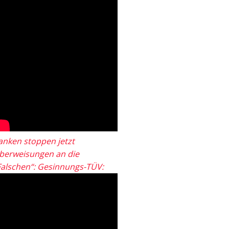
anken stoppen jetzt
berweisungen an die
Falschen“: Gesinnungs-TÜV: