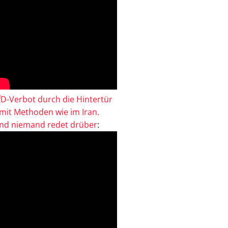
fD-Verbot durch die Hintertür
 mit Methoden wie im Iran.
nd niemand redet drüber
: