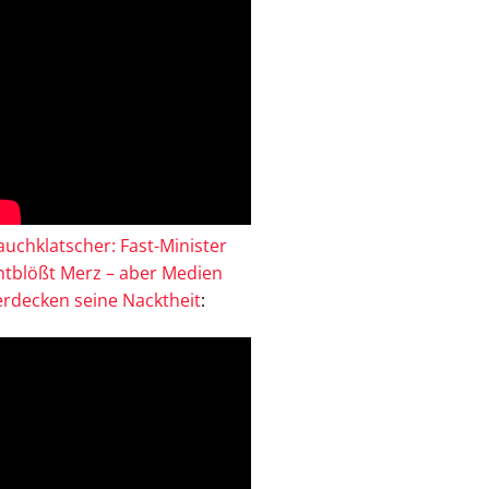
auchklatscher: Fast-Minister
ntblößt Merz – aber Medien
erdecken seine Nacktheit
: