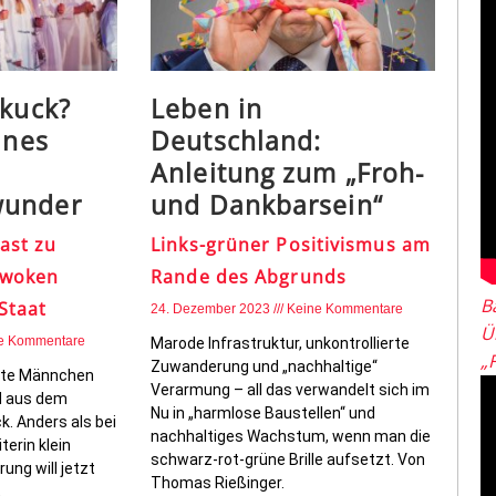
ckuck?
Leben in
ines
Deutschland:
Anleitung zum „Froh-
wunder
und Dankbarsein“
ast zu
Links-grüner Positivismus am
-woken
Rande des Abgrunds
B
Staat
24. Dezember 2023
Keine Kommentare
Ü
e Kommentare
Marode Infrastruktur, unkontrollierte
„
Zuwanderung und „nachhaltige“
hte Männchen
Verarmung – all das verwandelt sich im
d aus dem
Nu in „harmlose Baustellen“ und
k. Anders als bei
nachhaltiges Wachstum, wenn man die
terin klein
schwarz-rot-grüne Brille aufsetzt. Von
ung will jetzt
Thomas Rießinger.
.