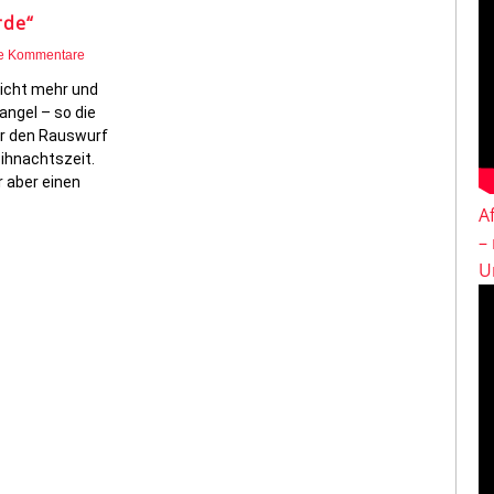
rde“
e Kommentare
nicht mehr und
ngel – so die
ür den Rauswurf
ihnachtszeit.
r aber einen
A
–
U