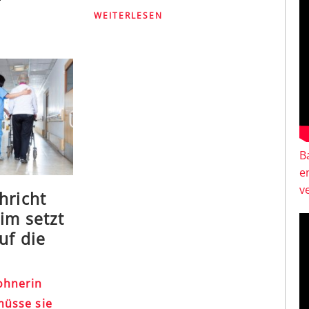
WEITERLESEN
B
e
v
hricht
im setzt
uf die
ohnerin
 müsse sie