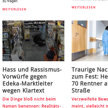
zu tragen.
WEITERLESEN
WEITERLESEN
Hass und Rassismus-
Traurige Nac
Vorwürfe gegen
zum Fest: He
Edeka-Marktleiter
70 Rentner a
wegen Klartext
Straße
Die Dinge bloß nicht beim
Verzweifelte Bew
Namen benennen: Realitäts-
meint, vielleicht