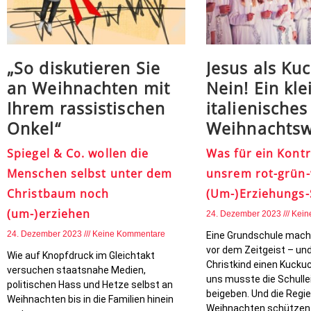
„So diskutieren Sie
Jesus als Ku
an Weihnachten mit
Nein! Ein kle
Ihrem rassistischen
italienisches
Onkel“
Weihnachts
Spiegel & Co. wollen die
Was für ein Kontr
Menschen selbst unter dem
unsrem rot-grün
Christbaum noch
(Um-)Erziehungs-
(um-)erziehen
24. Dezember 2023
Kein
24. Dezember 2023
Keine Kommentare
Eine Grundschule mac
vor dem Zeitgeist – un
Wie auf Knopfdruck im Gleichtakt
Christkind einen Kuckuc
versuchen staatsnahe Medien,
uns musste die Schullei
politischen Hass und Hetze selbst an
beigeben. Und die Regier
Weihnachten bis in die Familien hinein
Weihnachten schützen