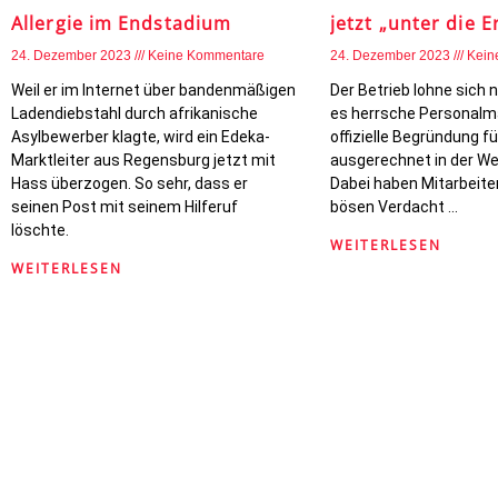
Allergie im Endstadium
jetzt „unter die E
24. Dezember 2023
Keine Kommentare
24. Dezember 2023
Kein
Weil er im Internet über bandenmäßigen
Der Betrieb lohne sich 
Ladendiebstahl durch afrikanische
es herrsche Personalma
Asylbewerber klagte, wird ein Edeka-
offizielle Begründung f
Marktleiter aus Regensburg jetzt mit
ausgerechnet in der We
Hass überzogen. So sehr, dass er
Dabei haben Mitarbeite
seinen Post mit seinem Hilferuf
bösen Verdacht …
löschte.
WEITERLESEN
WEITERLESEN