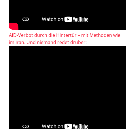
AfD-Verbot durch die Hintertür – mit Methoden wie
im Iran. Und niemand redet drüber
: