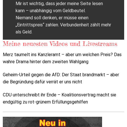
Mir ist wichtig, dass jeder meine Seite lesen
kann – unabhängig vom Geldbeutel.
Niemand soll denken, er müsse einen
„Eintrittspreis“ zahlen. Verbundenheit zählt mehr
als Geld.
Meine neuesten Videos und Livestreams
Merz taumelt ins Kanzleramt – aber um welchen Preis? Das
wahre Drama hinter dem zweiten Wahlgang
Geheim-Urteil gegen die AfD: Der Staat brandmarkt – aber
die Begründung dafür verrät er uns nicht
CDU unterschreibt ihr Ende – Koalitionsvertrag macht sie
endgültig zu rot-grünem Erfüllungsgehilfen