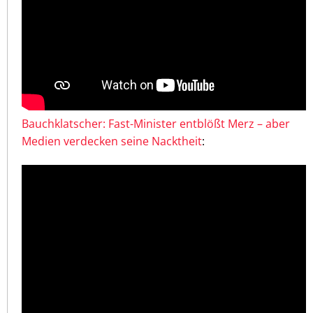
Bauchklatscher: Fast-Minister entblößt Merz – aber
Medien verdecken seine Nacktheit
: