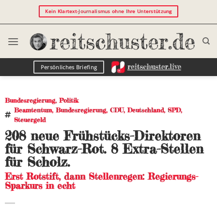
Kein Klartext-Journalismus ohne Ihre Unterstützung
Persönliches Briefing
Bundesregierung
,
Politik
Beamtentum
,
Bundesregierung
,
CDU
,
Deutschland
,
SPD
,
Steuergeld
208 neue Frühstücks-Direktoren
für Schwarz-Rot. 8 Extra-Stellen
für Scholz.
Erst Rotstift, dann Stellenregen: Regierungs-
Sparkurs in echt