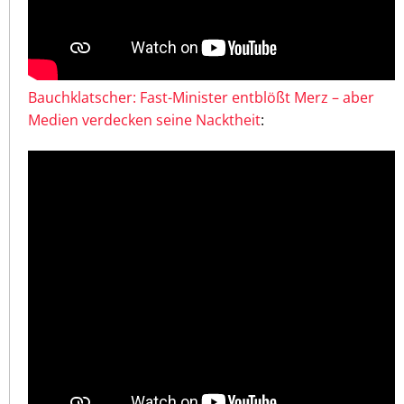
Bauchklatscher: Fast-Minister entblößt Merz – aber
Medien verdecken seine Nacktheit
: