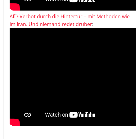
AfD-Verbot durch die Hintertür – mit Methoden wie
im Iran. Und niemand redet drüber
: