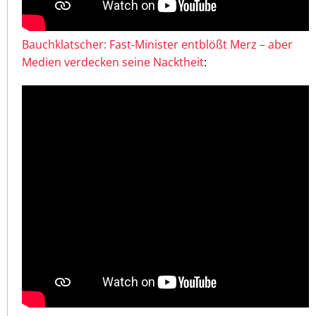
Bauchklatscher: Fast-Minister entblößt Merz – aber
Medien verdecken seine Nacktheit
: