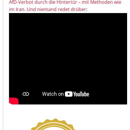
AfD-Verbot durch die Hintertür – mit Methoden wie
im Iran. Und niemand redet drüber
: