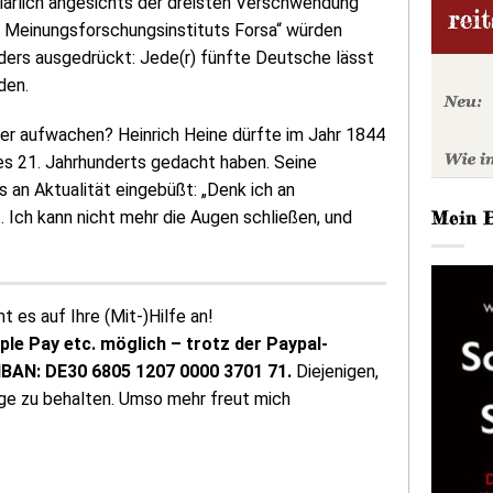
lärlich angesichts der dreisten Verschwendung
 Meinungsforschungsinstituts Forsa“ würden
ders ausgedrückt: Jede(r) fünfte Deutsche lässt
den.
r aufwachen? Heinrich Heine dürfte im Jahr 1844
des 21. Jahrhunderts gedacht haben. Seine
an Aktualität eingebüßt: „Denk ich an
Mein 
. Ich kann nicht mehr die Augen schließen, und
 es auf Ihre (Mit-)Hilfe an!
pple Pay etc. möglich – trotz der Paypal-
 IBAN: DE30 6805 1207 0000 3701 71.
Diejenigen,
ige zu behalten. Umso mehr freut mich