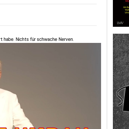
ört habe. Nichts für schwache Nerven.