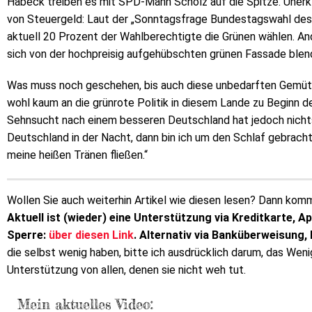
Habeck treiben es mit SPD-Mann Scholz auf die Spitze. Unerk
von Steuergeld: Laut der „Sonntagsfrage Bundestagswahl des
aktuell 20 Prozent der Wahlberechtigte die Grünen wählen. An
sich von der hochpreisig aufgehübschten grünen Fassade blen
Was muss noch geschehen, bis auch diese unbedarften Gemüte
wohl kaum an die grünrote Politik in diesem Lande zu Beginn 
Sehnsucht nach einem besseren Deutschland hat jedoch nichts 
Deutschland in der Nacht, dann bin ich um den Schlaf gebracht
meine heißen Tränen fließen.“
Wollen Sie auch weiterhin Artikel wie diesen lesen? Dann kommt
Aktuell ist (wieder) eine Unterstützung via Kreditkarte, A
Sperre:
über diesen Link
. Alternativ via Banküberweisung,
die selbst wenig haben, bitte ich ausdrücklich darum, das Wen
Unterstützung von allen, denen sie nicht weh tut.
Mein aktuelles Video: