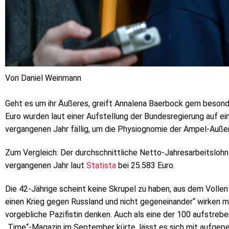
Von Daniel Weinmann
Geht es um ihr Äußeres, greift Annalena Baerbock gern besonde
Euro wurden laut einer Aufstellung der Bundesregierung auf e
vergangenen Jahr fällig, um die Physiognomie der Ampel-Außen
Zum Vergleich: Der durchschnittliche Netto-Jahresarbeitslohn
vergangenen Jahr laut
Statista
bei 25.583 Euro.
Die 42-Jährige scheint keine Skrupel zu haben, aus dem Voll
einen Krieg gegen Russland und nicht gegeneinander“ wirken mi
vorgebliche Pazifistin denken. Auch als eine der 100 aufstrebe
„Time“-Magazin im September kürte, lässt es sich mit aufgepep