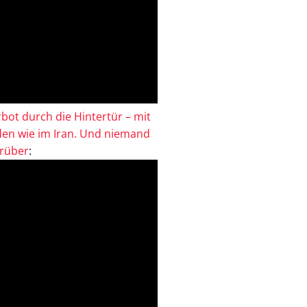
bot durch die Hintertür – mit
en wie im Iran. Und niemand
drüber
: