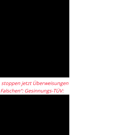
 stoppen jetzt Überweisungen
„Falschen“: Gesinnungs-TÜV: