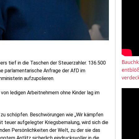
Bauchkl
rs tief in die Taschen der Steuerzahler. 136.500
entblö
ine parlamentarische Anfrage der AfD im
verdeck
ministerin aufzupolieren.
 von ledigen Arbeitnehmern ohne Kinder lag im
en zu schöpfen. Beschwörungen wie „Wir kämpfen
t teuer aufgelegter Kriegsbemalung, wird sich die
nden Persönlichkeiten der Welt, zu der sie das
ptem Antlitz sicherlich eindrucksvoller in die