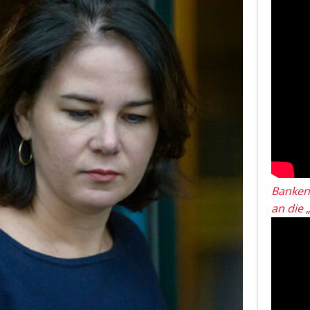
Banken
an die 