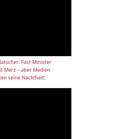
atscher: Fast-Minister
ßt Merz – aber Medien
en seine Nacktheit
: