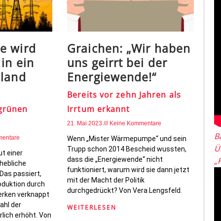
e wird
Graichen: „Wir haben
in ein
uns geirrt bei der
sland
Energiewende!“
Bereits vor zehn Jahren als
 grünen
Irrtum erkannt
21. Mai 2023
Keine Kommentare
B
mentare
Wenn „Mister Wärmepumpe“ und sein
Ü
Trupp schon 2014 Bescheid wussten,
ut einer
dass die „Energiewende“ nicht
„
hebliche
funktioniert, warum wird sie dann jetzt
Das passiert,
mit der Macht der Politik
duktion durch
durchgedrückt? Von Vera Lengsfeld.
erken verknappt
ahl der
WEITERLESEN
lich erhöht. Von