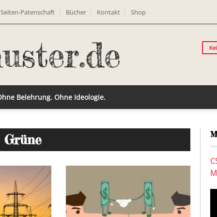
Seiten-Patenschaft
Bücher
Kontakt
Shop
Ke
 Ohne Belehrung. Ohne Ideologie.
M
: Grüne
C
M