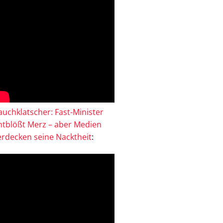
auchklatscher: Fast-Minister
ntblößt Merz – aber Medien
erdecken seine Nacktheit
: