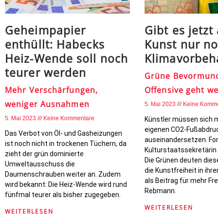
Geheimpapier
Gibt es jetzt
enthüllt: Habecks
Kunst nur no
Heiz-Wende soll noch
Klimavorbeha
teurer werden
Grüne Bevormun
Mehr Verschärfungen,
Offensive geht we
weniger Ausnahmen
5. Mai 2023
Keine Komm
5. Mai 2023
Keine Kommentare
Künstler müssen sich 
eigenen CO2-Fußabdru
Das Verbot von Öl- und Gasheizungen
auseinandersetzen. Fo
ist noch nicht in trockenen Tüchern, da
Kulturstaatssekretärin 
zieht der grün dominierte
Die Grünen deuten dies
Umweltausschuss die
die Kunstfreiheit in ihr
Daumenschrauben weiter an. Zudem
als Beitrag für mehr Fre
wird bekannt: Die Heiz-Wende wird rund
Rebmann.
fünfmal teurer als bisher zugegeben.
WEITERLESEN
WEITERLESEN