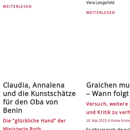
Vera Lengsfeld.
WEITERLESEN
WEITERLESEN
Claudia, Annalena
Graichen mu
und die Kunstschätze
– Wann folg
für den Oba von
Versuch, weitere
Benin
und Kritik zu ver
Die "glückliche Hand" der
18. Mai 2023
Keine Kom
Ministerin Roth
Es gibt sie noch, die g