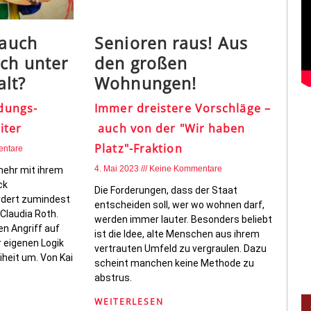
 auch
Senioren raus! Aus
ch unter
den großen
lt?
Wohnungen!
dungs-
Immer dreistere Vorschläge –
iter
auch von der "Wir haben
Platz"-Fraktion
entare
4. Mai 2023
Keine Kommentare
mehr mit ihrem
ck
Die Forderungen, dass der Staat
rdert zumindest
entscheiden soll, wer wo wohnen darf,
Claudia Roth.
werden immer lauter. Besonders beliebt
en Angriff auf
ist die Idee, alte Menschen aus ihrem
er eigenen Logik
vertrauten Umfeld zu vergraulen. Dazu
iheit um. Von Kai
scheint manchen keine Methode zu
abstrus.
WEITERLESEN