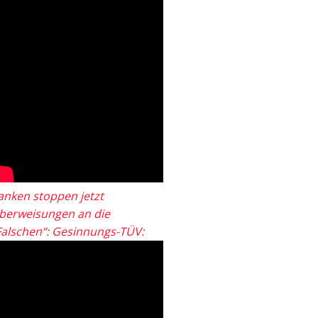
anken stoppen jetzt
berweisungen an die
Falschen“: Gesinnungs-TÜV: