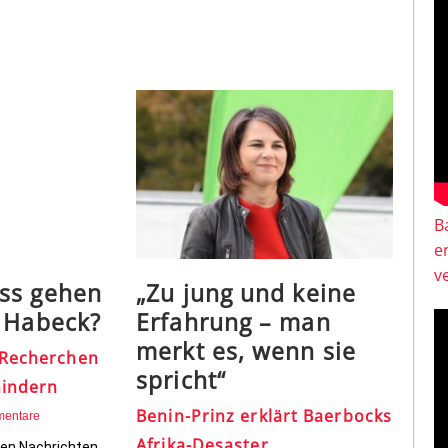
B
e
v
ss gehen
„Zu jung und keine
t Habeck?
Erfahrung – man
merkt es, wenn sie
 Recherchen
spricht“
hindern
Benin-Prinz erklärt Baerbocks
mentare
Afrika-Desaster
uten Nachrichten.