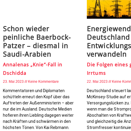
Schon wieder
Energiewend
peinliche Baerbock-
Deutschland 
Patzer – diesmal in
Entwicklung
Saudi-Arabien
verwandeln
Annalenas „Knie“-Fall in
Die Folgen eines
Dschidda
Irrtums
23. Mai 2023
Keine Kommentare
22. Mai 2023
Keine Kom
Kommentatoren und Diplomaten
Deutschland steuert la
schütteln erneut den Kopf über das
McKinsey-Studie auf er
Auftreten der Außenministerin – aber
Versorgungslücken zu. 
nur die im Ausland. Deutsche Medien
wenn man die Strompro
hofieren ihren Liebling dagegen weiter
Abschalten von Kraftw
nach Kräften und schwärmen in den
und gleichzeitig die Anz
höchsten Tönen. Von Kai Rebmann.
Stromfresser kontinuier