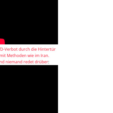
fD-Verbot durch die Hintertür
 mit Methoden wie im Iran.
nd niemand redet drüber
: