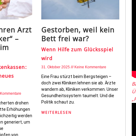
hren Arzt
Gestorben, weil kein
er“ –
Bett frei war?
eim
Wenn Hilfe zum Glücksspiel
wird
kenkassen:
31. Oktober 2025
Keine Kommentare
 neues
Eine Frau stürzt beim Bergsteigen –
doch zwei Kliniken lehnen sie ab. Ärzte
B
wandern ab, Kliniken verkommen. Unser
Ü
 Kommentare
Gesundheitssystem taumelt. Und die
„
Politik schaut zu.
icherten drohen
tte Erhöhungen
WEITERLESEN
eichzeitig werden
n generiert, um
ue
Köpfen von