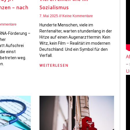
nzen – nach
Sozialismus
7. Mai 2025
Keine Kommentare
ommentare
Hunderte Menschen, viele im
Rentenalter, warten stundenlang in der
RNA-Förderung –
Hitze auf einen Augenarzttermin. Kein
cher
Witz, kein Film – Realität im modernen
tt Aufschrei
Deutschland. Und ein Symbol für den
die einst
Verfall.
A
 betreten weg.
–
n.
WEITERLESEN
U