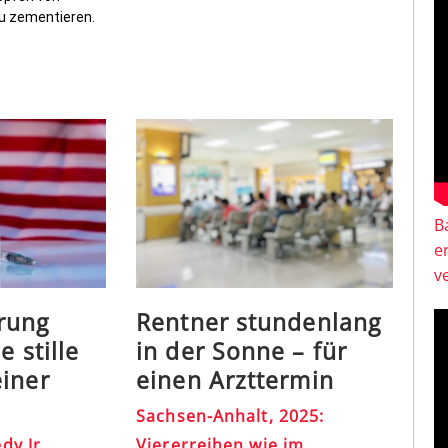
u zementieren.
B
e
v
rung
Rentner stundenlang
e stille
in der Sonne – für
iner
einen Arzttermin
Sachsen-Anhalt, 2025:
y Jr.
Viererreihen wie im