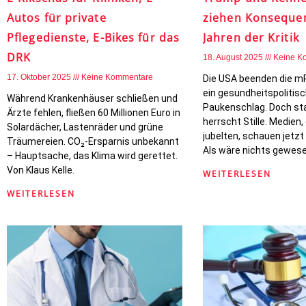
Autos für private
ziehen Konseque
Pflegedienste, E-Bikes für das
Jahren der Kritik
DRK
18. August 2025
Keine K
17. Oktober 2025
Keine Kommentare
Die USA beenden die m
ein gesundheitspolitis
Während Krankenhäuser schließen und
Paukenschlag. Doch sta
Ärzte fehlen, fließen 60 Millionen Euro in
herrscht Stille. Medien, 
Solardächer, Lastenräder und grüne
jubelten, schauen jetzt
Träumereien. CO₂-Ersparnis unbekannt
Als wäre nichts gewese
– Hauptsache, das Klima wird gerettet.
Von Klaus Kelle.
WEITERLESEN
WEITERLESEN