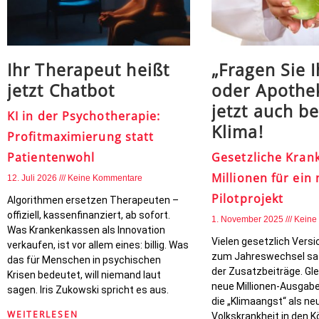
Ihr Therapeut heißt
„Fragen Sie I
jetzt Chatbot
oder Apothek
jetzt auch b
KI in der Psychotherapie:
Klima!
Profitmaximierung statt
Patientenwohl
Gesetzliche Kran
Millionen für ein
12. Juli 2026
Keine Kommentare
Pilotprojekt
Algorithmen ersetzen Therapeuten –
offiziell, kassenfinanziert, ab sofort.
1. November 2025
Keine
Was Krankenkassen als Innovation
Vielen gesetzlich Vers
verkaufen, ist vor allem eines: billig. Was
zum Jahreswechsel sa
das für Menschen in psychischen
der Zusatzbeiträge. Gl
Krisen bedeutet, will niemand laut
neue Millionen-Ausgabe
sagen. Iris Zukowski spricht es aus.
die „Klimaangst“ als ne
WEITERLESEN
Volkskrankheit in den 