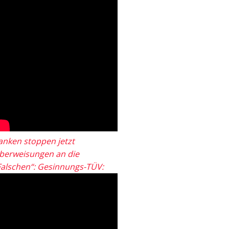
anken stoppen jetzt
berweisungen an die
Falschen“: Gesinnungs-TÜV: