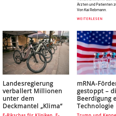
Ärzten und Patienten z
Von Kai Rebmann.
WEITERLESEN
Landesregierung
mRNA-Förde
verballert Millionen
gestoppt – di
unter dem
Beerdigung e
Deckmantel „Klima“
Technologie
E-Rikschas für Kliniken, E-
Trump und Kenned