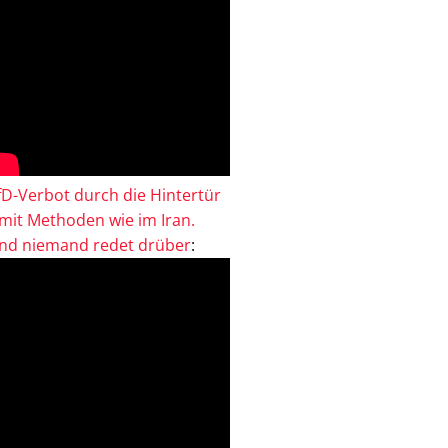
fD-Verbot durch die Hintertür
 mit Methoden wie im Iran.
nd niemand redet drüber
: