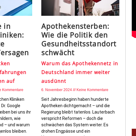
 in
Apothekensterben:
iniken:
Wie die Politik den
te
Gesundheitsstandort
Versagen
schwächt
cken
Warum das Apothekennetz in
rfahrungen
Deutschland immer weiter
en auf
ausdünnt
e Kommentare
6. November 2024
Keine Kommentare
hen Kliniken
Seit Jahresbeginn haben hunderte
 Dr. Google
Apotheken dichtgemacht – und die
eiben bei uns ihr
Regierung bleibt tatenlos. Lauterbach
ildern, wie
verspricht Reformen – doch die
ind – und warum
schwächen das System weiter. Es
genlos bleiben.
drohen Engpässe und ein