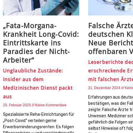
„Fata-Morgana-
Falsche Ärzte
Krankheit Long-Covid:
deutschen Kl
Eintrittskarte ins
Neue Berich
Paradies der Nicht-
offenbaren 
Arbeiter“
Leserberichte de
Unglaubliche Zustände:
erschreckende E
Insider aus dem
mit falschen Ärzt
Medizinischen Dienst packt
31. Dezember 2024
Kein
aus
Erfahrungen aus deutsc
bestätigen, was der Fall
25. Februar 2025
Keine Kommentare
zeigte: Falsche Ärzte tr
Spezialisierte Reha-Einrichtungen für
Unwesen. Mediziner sch
„Post-Covid“ verteilen gerne
gefährlich die Folgen s
Erwerbsminderungsrenten. Es folgen
selbst Hinweise oft fol
Pflegeanträge – und verständnisvolle