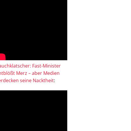
auchklatscher: Fast-Minister
ntblößt Merz – aber Medien
erdecken seine Nacktheit
: