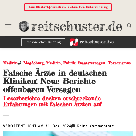
Kein Klartext-Journalismus ohne Ihre Unterstützung
Persönliches Briefing
Medizin
Magdeburg
,
Medizin
,
Politik
,
Staatsversagen
,
Terrorismus
Falsche Ärzte in deutschen
Kliniken: Neue Berichte
offenbaren Versagen
Leserberichte decken erschreckende
Erfahrungen mit falschen Ärzten auf
VERÖFFENTLICHT AM
31. Dez. 2024
Keine Kommentare