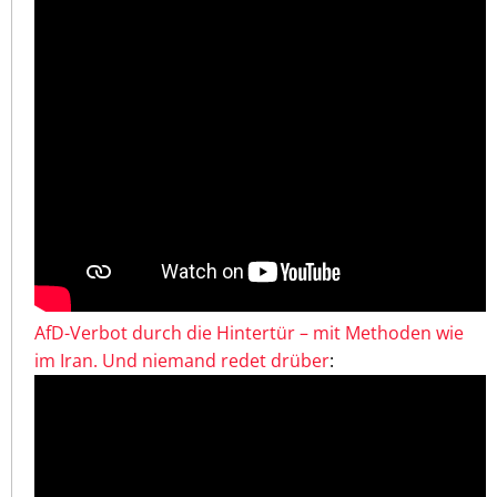
AfD-Verbot durch die Hintertür – mit Methoden wie
im Iran. Und niemand redet drüber
: