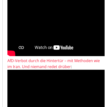
AfD-Verbot durch die Hintertür – mit Methoden wie
im Iran. Und niemand redet drüber
: