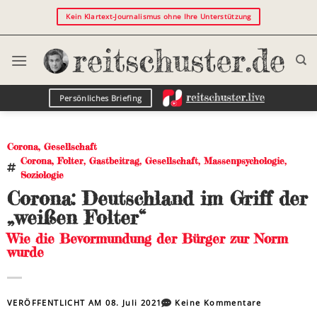
Kein Klartext-Journalismus ohne Ihre Unterstützung
Persönliches Briefing
Corona
,
Gesellschaft
Corona
,
Folter
,
Gastbeitrag
,
Gesellschaft
,
Massenpsychologie
,
Soziologie
Corona: Deutschland im Griff der
„weißen Folter“
Wie die Bevormundung der Bürger zur Norm
wurde
VERÖFFENTLICHT AM
08. Juli 2021
Keine Kommentare