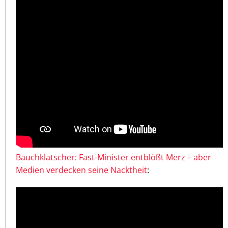
Bauchklatscher: Fast-Minister entblößt Merz – aber
Medien verdecken seine Nacktheit
: