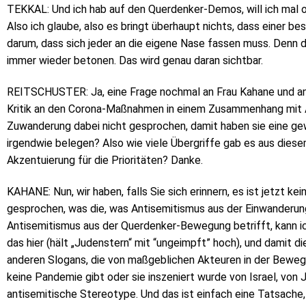
TEKKAL: Und ich hab auf den Querdenker-Demos, will ich mal o
Also ich glaube, also es bringt überhaupt nichts, dass einer 
darum, dass sich jeder an die eigene Nase fassen muss. Denn da
immer wieder betonen. Das wird genau daran sichtbar.
REITSCHUSTER: Ja, eine Frage nochmal an Frau Kahane und an
Kritik an den Corona-Maßnahmen in einem Zusammenhang mit A
Zuwanderung dabei nicht gesprochen, damit haben sie eine g
irgendwie belegen? Also wie viele Übergriffe gab es aus diesem 
Akzentuierung für die Prioritäten? Danke.
KAHANE: Nun, wir haben, falls Sie sich erinnern, es ist jetzt ke
gesprochen, was die, was Antisemitismus aus der Einwanderun
Antisemitismus aus der Querdenker-Bewegung betrifft, kann ich
das hier (hält „Judenstern“ mit “ungeimpft” hoch), und damit 
anderen Slogans, die von maßgeblichen Akteuren in der Bewe
keine Pandemie gibt oder sie inszeniert wurde von Israel, von 
antisemitische Stereotype. Und das ist einfach eine Tatsache