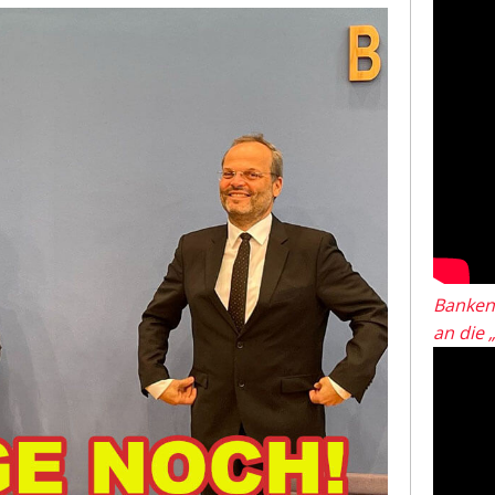
Banken
an die 