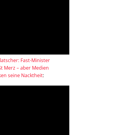
atscher: Fast-Minister
ßt Merz – aber Medien
en seine Nacktheit
: