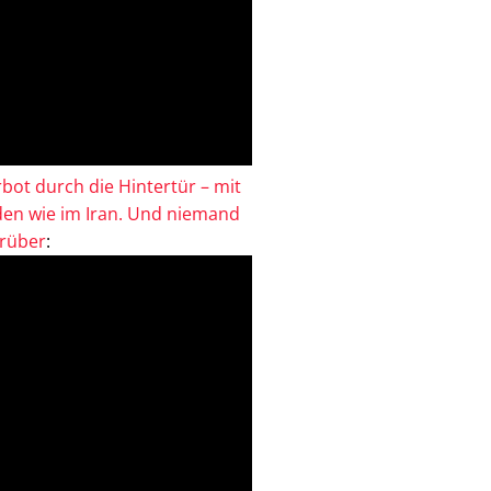
bot durch die Hintertür – mit
en wie im Iran. Und niemand
drüber
: