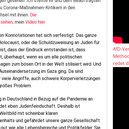
en gesehen. Ich stellte ihr und dem Beauftragten
 zu Corona-Maßnahmen-Kritikern in den
sel mit ihnen.
Die
 sehen,
mein
Video hier
.
n Konnotationen hat sich verfestigt. Das ganze
Holocaust, oder die Schuldzuweisung an Juden für
AfD-Ver
st, dass der Eindruck entstanden ist, dass
Method
, überhaupt, wenn es um alle politischen
redet 
usagen zum bösen Ort in der Welt stilisiert wird. Und
 Auseinandersetzung im Gaza ging. Da sind
 viele Angriffe, auch schwere Körperverletzungen
ngroßes Problem.
g in Deutschland in Bezug auf die Pandemie an
det eben Judenfeindschaft. Deshalb ist
Weltbild mit scheinbar klaren
nhalts und gefährdet unsere ganze Gesellschaft.
t wie alle Lebensbereiche und Politikfelder. Sie