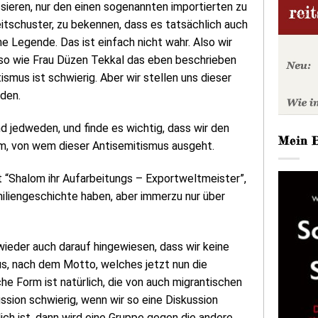
ssieren, nur den einen sogenannten importierten zu
itschuster, zu bekennen, dass es tatsächlich auch
e Legende. Das ist einfach nicht wahr. Also wir
, so wie Frau Düzen Tekkal das eben beschrieben
smus ist schwierig. Aber wir stellen uns dieser
den.
d jedweden, und finde es wichtig, dass wir den
Mein 
em, von wem dieser Antisemitismus ausgeht.
 “Shalom ihr Aufarbeitungs – Exportweltmeister”,
miliengeschichte haben, aber immerzu nur über
wieder auch darauf hingewiesen, dass wir keine
s, nach dem Motto, welches jetzt nun die
che Form ist natürlich, die von auch migrantischen
ssion schwierig, wenn wir so eine Diskussion
ch ist, dann wird eine Gruppe gegen die andere