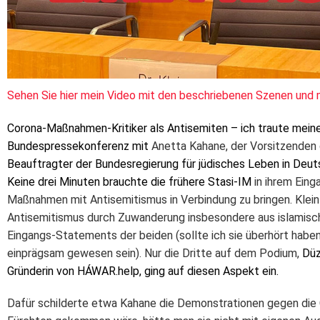
Sehen Sie hier mein Video mit den beschriebenen Szenen und
Corona-Maßnahmen-Kritiker als Antisemiten – ich traute meine
Bundespressekonferenz mit
Anetta Kahane, der
Vorsitzenden
Beauftragter der Bundesregierung für jüdisches Leben in Deu
Keine drei Minuten brauchte die frühere Stasi-IM
in ihrem Eing
Maßnahmen mit Antisemitismus in Verbindung zu bringen. Klein 
Antisemitismus durch Zuwanderung insbesondere aus islamisc
Eingangs-Statements der beiden (sollte ich sie überhört habe
einprägsam gewesen sein). Nur die Dritte auf dem Podium,
Düz
Gründerin von HÁWAR.help, ging auf diesen Aspekt ein.
Dafür schilderte etwa Kahane die Demonstrationen gegen die