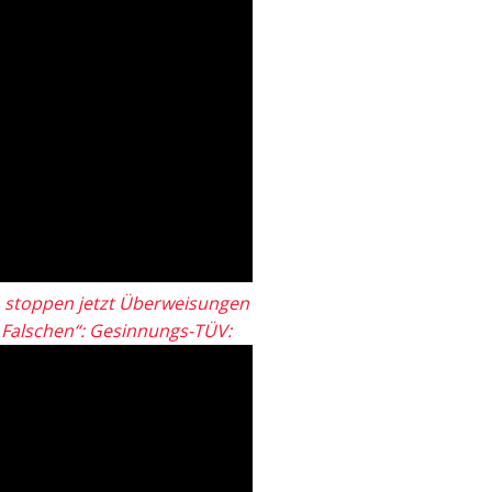
 stoppen jetzt Überweisungen
„Falschen“: Gesinnungs-TÜV: