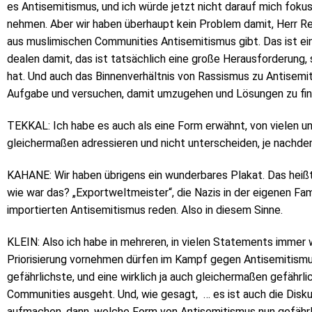
es Antisemitismus, und ich würde jetzt nicht darauf mich foku
nehmen. Aber wir haben überhaupt kein Problem damit, Herr Re
aus muslimischen Communities Antisemitismus gibt. Das ist ein
dealen damit, das ist tatsächlich eine große Herausforderung
hat. Und auch das Binnenverhältnis von Rassismus zu Antisemiti
Aufgabe und versuchen, damit umzugehen und Lösungen zu fin
TEKKAL: Ich habe es auch als eine Form erwähnt, von vielen un
gleichermaßen adressieren und nicht unterscheiden, je nachd
KAHANE: Wir haben übrigens ein wunderbares Plakat. Das heißt
wie war das? „Exportweltmeister“, die Nazis in der eigenen Fa
importierten Antisemitismus reden. Also in diesem Sinne.
KLEIN: Also ich habe in mehreren, in vielen Statements immer 
Priorisierung vornehmen dürfen im Kampf gegen Antisemitismu
gefährlichste, und eine wirklich ja auch gleichermaßen gefährli
Communities ausgeht. Und, wie gesagt, … es ist auch die Disku
aufmachen, dann, welche Form von Antisemitismus nun gefährli