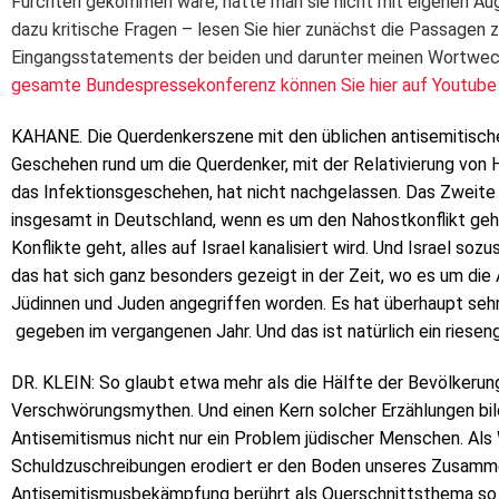
Fürchten gekommen wäre, hätte man sie nicht mit eigenen Aug
dazu kritische Fragen – lesen Sie hier zunächst die Passagen
Eingangsstatements der beiden und darunter meinen Wortwech
gesamte Bundespressekonferenz können Sie hier auf Youtube
KAHANE. Die Querdenkerszene mit den üblichen antisemitische
Geschehen rund um die Querdenker, mit der Relativierung von 
das Infektionsgeschehen, hat nicht nachgelassen. Das Zweite i
insgesamt in Deutschland, wenn es um den Nahostkonflikt geht
Konflikte geht, alles auf Israel kanalisiert wird. Und Israel soz
das hat sich ganz besonders gezeigt in der Zeit, wo es um die
Jüdinnen und Juden angegriffen worden. Es hat überhaupt sehr
gegeben im vergangenen Jahr. Und das ist natürlich ein riese
DR. KLEIN: So glaubt etwa mehr als die Hälfte der Bevölkerun
Verschwörungsmythen. Und einen Kern solcher Erzählungen bil
Antisemitismus nicht nur ein Problem jüdischer Menschen. Als 
Schuldzuschreibungen erodiert er den Boden unseres Zusamme
Antisemitismusbekämpfung berührt als Querschnittsthema so gu