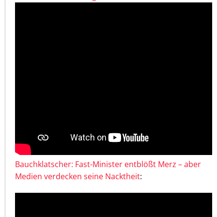
Bauchklatscher: Fast-Minister entblößt Merz – aber
Medien verdecken seine Nacktheit
: