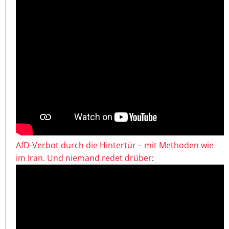
AfD-Verbot durch die Hintertür – mit Methoden wie
im Iran. Und niemand redet drüber
: