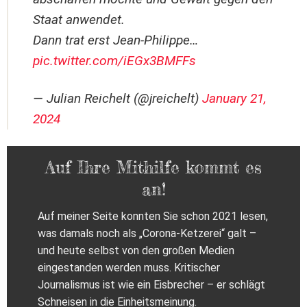
Staat anwendet.
Dann trat erst Jean-Philippe…
pic.twitter.com/iEGx3BMFFs
— Julian Reichelt (@jreichelt)
January 21,
2024
Auf Ihre Mithilfe kommt es
an!
Auf meiner Seite konnten Sie schon 2021 lesen,
was damals noch als „Corona-Ketzerei“ galt –
und heute selbst von den großen Medien
eingestanden werden muss. Kritischer
Journalismus ist wie ein Eisbrecher – er schlägt
Schneisen in die Einheitsmeinung.