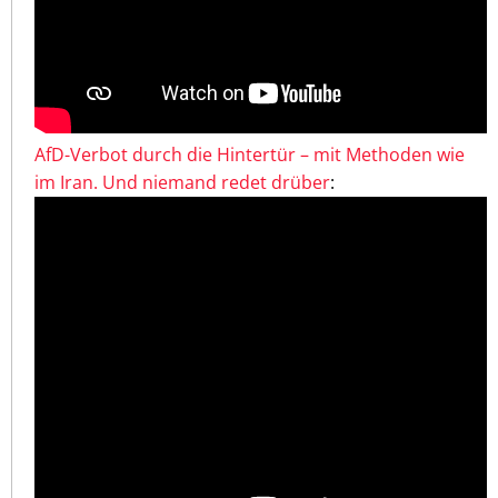
AfD-Verbot durch die Hintertür – mit Methoden wie
im Iran. Und niemand redet drüber
: