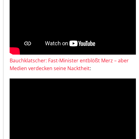
Bauchklatscher: Fast-Minister entblößt Merz – aber
Medien verdecken seine Nacktheit
: