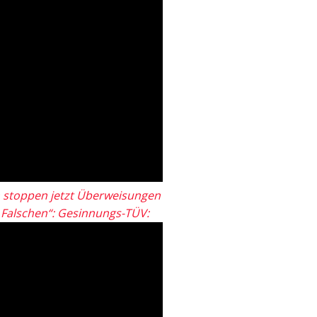
 stoppen jetzt Überweisungen
„Falschen“: Gesinnungs-TÜV: