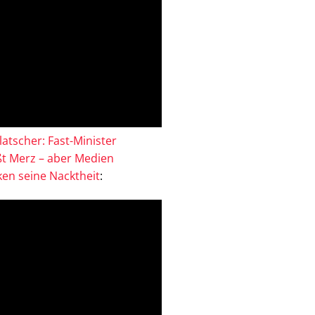
atscher: Fast-Minister
ßt Merz – aber Medien
en seine Nacktheit
: