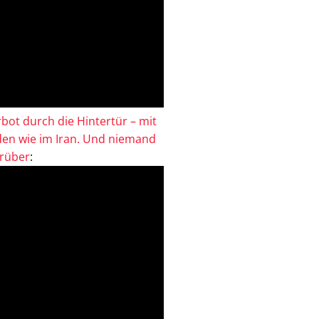
bot durch die Hintertür – mit
en wie im Iran. Und niemand
drüber
: