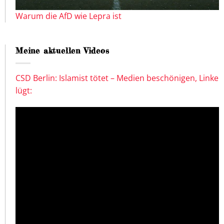
Warum die AfD wie Lepra ist
Meine aktuellen Videos
CSD Berlin: Islamist tötet – Medien beschönigen, Linke
lügt: