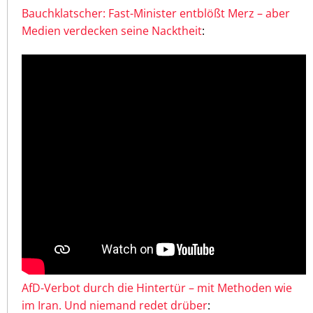
Bauchklatscher: Fast-Minister entblößt Merz – aber
Medien verdecken seine Nacktheit
:
AfD-Verbot durch die Hintertür – mit Methoden wie
im Iran. Und niemand redet drüber
: