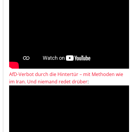
AfD-Verbot durch die Hintertür – mit Methoden wie
im Iran. Und niemand redet drüber
: