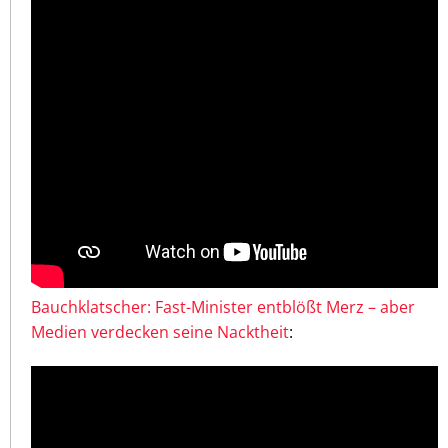
Bauchklatscher: Fast-Minister entblößt Merz – aber
Medien verdecken seine Nacktheit
: