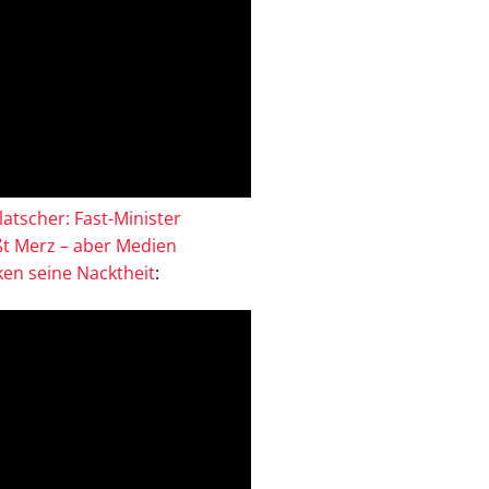
atscher: Fast-Minister
ßt Merz – aber Medien
en seine Nacktheit
: