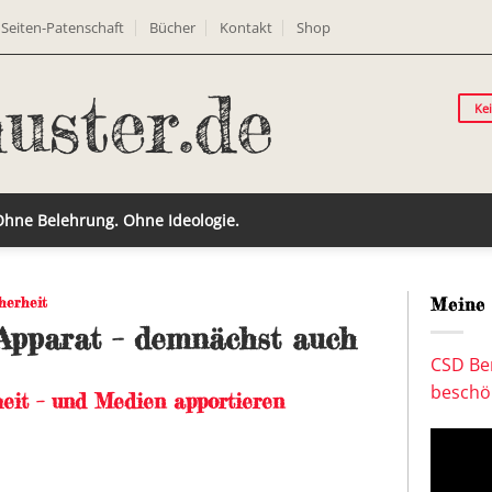
Seiten-Patenschaft
Bücher
Kontakt
Shop
Ke
 Ohne Belehrung. Ohne Ideologie.
herheit
Meine 
-Apparat – demnächst auch
CSD Ber
beschön
eit – und Medien apportieren