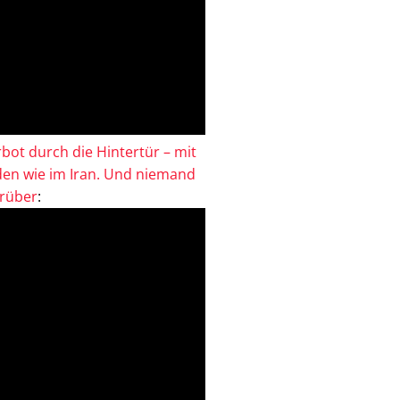
bot durch die Hintertür – mit
en wie im Iran. Und niemand
drüber
: