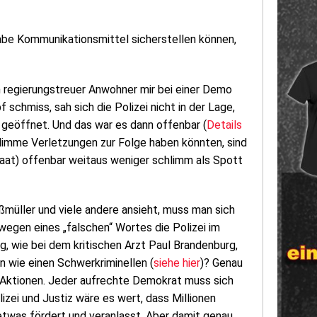
habe Kommunikationsmittel sicherstellen können,
ein regierungstreuer Anwohner mir bei einer Demo
hmiss, sah sich die Polizei nicht in der Lage,
 geöffnet. Und das war es dann offenbar (
Details
schlimme Verletzungen zur Folge haben könnten, sind
aat) offenbar weitaus weniger schlimm als Spott
müller und viele andere ansieht, muss man sich
wegen eines „falschen“ Wortes die Polizei im
, wie bei dem kritischen Arzt Paul Brandenburg,
 wie einen Schwerkriminellen (
siehe hier
)? Genau
r Aktionen. Jeder aufrechte Demokrat muss sich
izei und Justiz wäre es wert, dass Millionen
etwas fördert und veranlasst. Aber damit genau