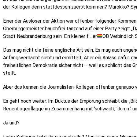
der Kollegen denn stattdessen zuerst kommen? Marokko? Syr
Einer der Auslöser der Aktion war offenbar folgender Komment
Oberbürgermeister bauchfrei tanzend auf einer Party zeigt: „D
Stadt Neubrandenburg sein. Ein kleiner f….er
OB Verbindlich Si
Das mag nicht die feine englische Art sein. Es mag auch angeh
Anfangsverdacht sieht und ermittelt. Aber ein Anlass dafür, das
freiheitlichen Demokratie sicher nicht – weil es schlicht das 
stellt.
Aber das kennen die Journalisten-Kollegen offenbar genauso we
Es geht noch weiter. Im Duktus der Empörung schreibt die „Bild“
Regenbogenflagge im Zusammenhang mit ‘schwach‘, ‘dumm‘ und 
Ja und?
Liebe Kollegen, habt Ihr sie noch alle? Man kann diese Meinung