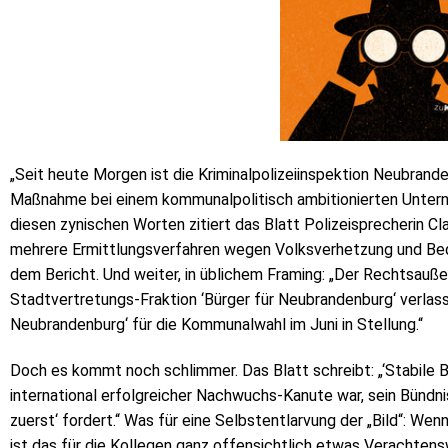
„Seit heute Morgen ist die Kriminalpolizeiinspektion Neubrand
Maßnahme bei einem kommunalpolitisch ambitionierten Untern
diesen zynischen Worten zitiert das Blatt Polizeisprecherin C
mehrere Ermittlungsverfahren wegen Volksverhetzung und Bedr
dem Bericht. Und weiter, in üblichem Framing: „Der Rechtsauß
Stadtvertretungs-Fraktion ‘Bürger für Neubrandenburg‘ verlassen
Neubrandenburg‘ für die Kommunalwahl im Juni in Stellung.“
Doch es kommt noch schlimmer. Das Blatt schreibt: „‘Stabile Bü
international erfolgreicher Nachwuchs-Kanute war, sein Bündn
zuerst‘ fordert.“ Was für eine Selbstentlarvung der „Bild“: We
ist das für die Kollegen ganz offensichtlich etwas Verachten