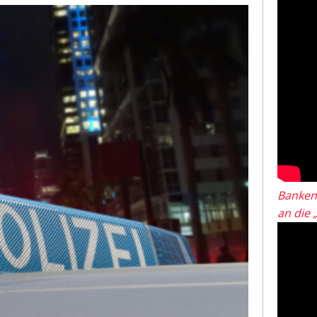
Banken
an die 