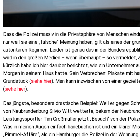
Dass die Polizei massiv in die Privatsphäre von Menschen eindrin
nur weil sie eine „falsche“ Meinung haben, gilt als eines der 
autoritären Regimen. Leider ist genau das in der Bundesrepub
wird in den großen Medien – wenn überhaupt – so vermeldet, al
kürzlich habe ich hier darüber berichtet, wie ein Unternehmer
Morgen in seinem Haus hatte. Sein Verbrechen: Plakate mit h
Grundstück (
siehe hier
). Man kann inzwischen von einer geziel
(
siehe hier
).
Das jüngste, besonders drastische Beispiel: Weil er gegen S
von Neubrandenburg Silvio Witt wetterte, bekam der Neubran
Leistungssportler Tim Großmüller jetzt „Besuch“ von der Pol
Was in meinen Augen einfach hanebüchen ist und ein klarer Mi
„Pimmel-Affäre“, als ein Hamburger die Polizei in der Wohnung