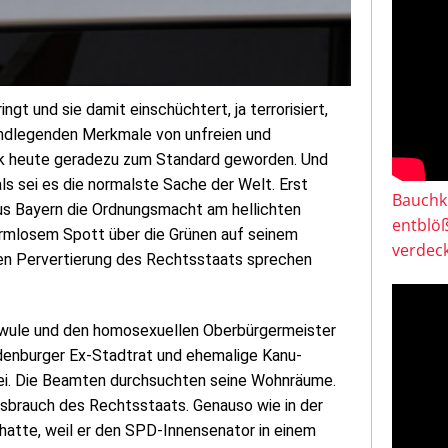
gt und sie damit einschüchtert, ja terrorisiert,
grundlegenden Merkmale von unfreien und
lik heute geradezu zum Standard geworden. Und
s sei es die normalste Sache der Welt. Erst
Bauchkl
 aus Bayern die Ordnungsmacht am hellichten
entblö
armlosem Spott über die Grünen auf seinem
verdeck
ten Pervertierung des Rechtsstaats sprechen
chwule und den homosexuellen Oberbürgermeister
denburger Ex-Stadtrat und ehemalige Kanu-
izei. Die Beamten durchsuchten seine Wohnräume.
ssbrauch des Rechtsstaats. Genauso wie in der
 hatte, weil er den SPD-Innensenator in einem