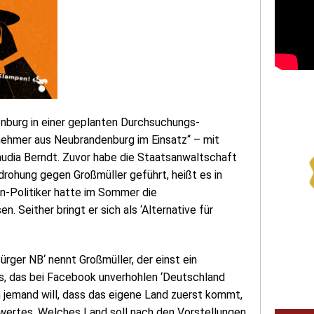
enburg in einer geplanten Durchsuchungs-
ehmer aus Neubrandenburg im Einsatz“ – mit
laudia Berndt. Zuvor habe die Staatsanwaltschaft
ohung gegen Großmüller geführt, heißt es in
en-Politiker hatte im Sommer die
. Seither bringt er sich als ‘Alternative für
rger NB‘ nennt Großmüller, der einst ein
is, das bei Facebook unverhohlen ‘Deutschland
nn jemand will, dass das eigene Land zuerst kommt,
swertes. Welches Land soll nach den Vorstellungen