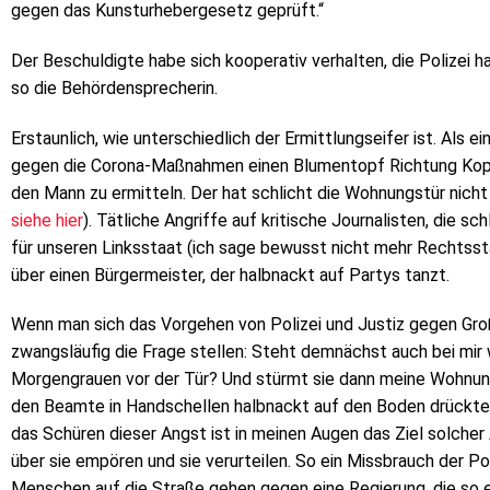
gegen das Kunsturhebergesetz geprüft.“
Der Beschuldigte habe sich kooperativ verhalten, die Polizei 
so die Behördensprecherin.
Erstaunlich, wie unterschiedlich der Ermittlungseifer ist. Als 
gegen die Corona-Maßnahmen einen Blumentopf Richtung Kopf sc
den Mann zu ermitteln. Der hat schlicht die Wohnungstür nicht
siehe hier
). Tätliche Angriffe auf kritische Journalisten, die 
für unseren Linksstaat (ich sage bewusst nicht mehr Rechtsst
über einen Bürgermeister, der halbnackt auf Partys tanzt.
Wenn man sich das Vorgehen von Polizei und Justiz gegen Groß
zwangsläufig die Frage stellen: Steht demnächst auch bei mir 
Morgengrauen vor der Tür? Und stürmt sie dann meine Wohnung
den Beamte in Handschellen halbnackt auf den Boden drückten
das Schüren dieser Angst ist in meinen Augen das Ziel solche
über sie empören und sie verurteilen. So ein Missbrauch der Pol
Menschen auf die Straße gehen gegen eine Regierung, die so 