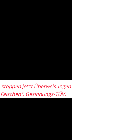
 stoppen jetzt Überweisungen
„Falschen“: Gesinnungs-TÜV: