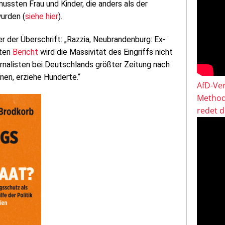
ssten Frau und Kinder, die anders als der
urden (
siehe hier
).
er der Überschrift: „Razzia, Neubrandenburg: Ex-
mten
Bericht
wird die Massivität des Eingriffs nicht
urnalisten bei Deutschlands größter Zeitung nach
nen, erziehe Hunderte.“
AfD-Ver
Method
redet 