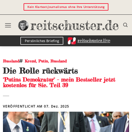
Kein Klartext-Journalismus ohne Ihre Unterstützung
Persönliches Briefing
Russland
Kreml
,
Putin
,
Russland
Die Rolle rückwärts
"Putins Demokratur" – mein Bestseller jetzt
kostenlos für Sie. Teil 39
VERÖFFENTLICHT AM
07. Dez. 2025