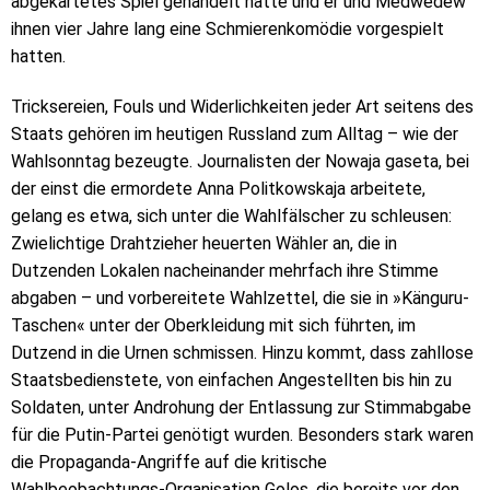
abgekartetes Spiel gehandelt hatte und er und Medwedew
ihnen vier Jahre lang eine Schmierenkomödie vorgespielt
hatten.
Tricksereien, Fouls und Widerlichkeiten jeder Art seitens des
Staats gehören im heutigen Russland zum Alltag – wie der
Wahlsonntag bezeugte. Journalisten der Nowaja gaseta, bei
der einst die ermordete Anna Politkowskaja arbeitete,
gelang es etwa, sich unter die Wahlfälscher zu schleusen:
Zwielichtige Drahtzieher heuerten Wähler an, die in
Dutzenden Lokalen nacheinander mehrfach ihre Stimme
abgaben – und vorbereitete Wahlzettel, die sie in »Känguru-
Taschen« unter der Oberkleidung mit sich führten, im
Dutzend in die Urnen schmissen. Hinzu kommt, dass zahllose
Staatsbedienstete, von einfachen Angestellten bis hin zu
Soldaten, unter Androhung der Entlassung zur Stimmabgabe
für die Putin-Partei genötigt wurden. Besonders stark waren
die Propaganda-Angriffe auf die kritische
Wahlbeobachtungs-Organisation Golos, die bereits vor den