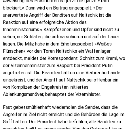
Anweisung des Präsidenten ist jetzt die ganze Stadt
blockiert.« Dann wird ein Beitrag eingespielt: »Der
unerwartete Angriff der Banditen auf Naltschik ist die
Reaktion auf eine erfolgreiche Aktion des
Innenministeriums.« Kampfszenen und Opfer sind nicht zu
sehen, nur Soldaten, die aufmarschieren und auf der Lauer
liegen. Die Miliz habe in dem Erholungsgebiet »Weißes
Flüsschen« vor den Toren Naltschiks ein Waffenlager
entdeckt, meldet der Korrespondent. Schnitt zum Kreml, wo
der Vizeinnenminister zum Rapport bei Präsident Putin
angetreten ist. Die Beamten hätten eine Verbrecherbande
eingekreist, und der Angriff auf Naltschik sei offenbar ein
von Komplizen der Eingekreisten initiiertes
Ablenkungsmanöver, behauptet der Vizeminister.
Fast gebetsmühlenhaft wiederholen die Sender, dass die
Angreifer ihr Ziel nicht erreicht und die Behörden die Lage im
Griff hätten. Der Präsident habe befohlen, alle Banditen zu
vernichten, heißt es immer wieder. Von den Opfern ist kaum