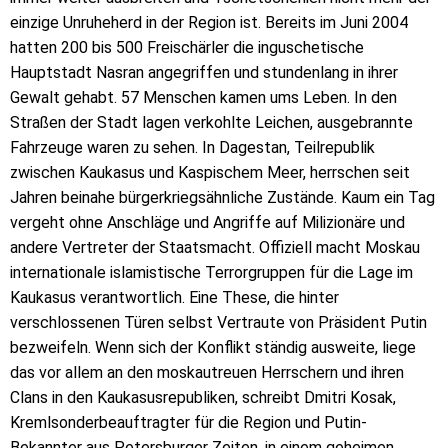
einzige Unruheherd in der Region ist. Bereits im Juni 2004
hatten 200 bis 500 Freischärler die inguschetische
Hauptstadt Nasran angegriffen und stundenlang in ihrer
Gewalt gehabt. 57 Menschen kamen ums Leben. In den
Straßen der Stadt lagen verkohlte Leichen, ausgebrannte
Fahrzeuge waren zu sehen. In Dagestan, Teilrepublik
zwischen Kaukasus und Kaspischem Meer, herrschen seit
Jahren beinahe bürgerkriegsähnliche Zustände. Kaum ein Tag
vergeht ohne Anschläge und Angriffe auf Milizionäre und
andere Vertreter der Staatsmacht. Offiziell macht Moskau
internationale islamistische Terrorgruppen für die Lage im
Kaukasus verantwortlich. Eine These, die hinter
verschlossenen Türen selbst Vertraute von Präsident Putin
bezweifeln. Wenn sich der Konflikt ständig ausweite, liege
das vor allem an den moskautreuen Herrschern und ihren
Clans in den Kaukasusrepubliken, schreibt Dmitri Kosak,
Kremlsonderbeauftragter für die Region und Putin-
Bekannter aus Petersburger Zeiten, in einem geheimen