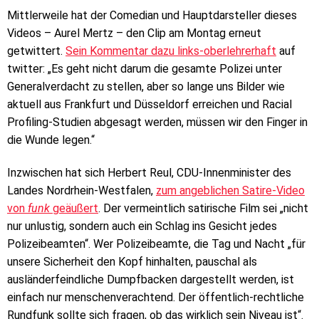
Mittlerweile hat der Comedian und Hauptdarsteller dieses
Videos – Aurel Mertz – den Clip am Montag erneut
getwittert.
Sein Kommentar dazu links-oberlehrerhaft
auf
twitter: „Es geht nicht darum die gesamte Polizei unter
Generalverdacht zu stellen
,
aber so lange uns Bilder wie
aktuell aus Frankfurt und Düsseldorf erreichen und Racial
Profiling-Studien abgesagt werden, müssen wir den Finger in
die Wunde legen.“
Inzwischen hat sich Herbert Reul, CDU-Innenminister des
Landes Nordrhein-Westfalen,
zum angeblichen Satire-Video
von
funk
geäußert
. Der vermeintlich satirische Film sei „nicht
nur unlustig, sondern auch ein Schlag ins Gesicht jedes
Polizeibeamten“. Wer Polizeibeamte, die Tag und Nacht „für
unsere Sicherheit den Kopf hinhalten, pauschal als
ausländerfeindliche Dumpfbacken dargestellt werden, ist
einfach nur menschenverachtend. Der öffentlich-rechtliche
Rundfunk sollte sich fragen, ob das wirklich sein Niveau ist“.