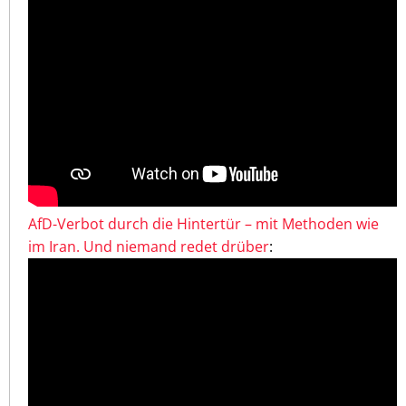
AfD-Verbot durch die Hintertür – mit Methoden wie
im Iran. Und niemand redet drüber
: