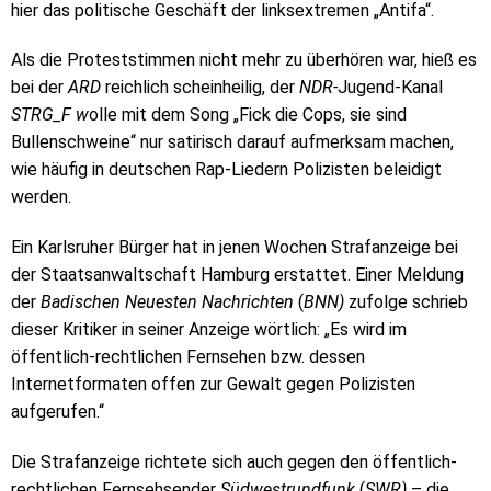
hier das politische Geschäft der linksextremen „Antifa“.
Als die Proteststimmen nicht mehr zu überhören war, hieß es
bei der
ARD
reichlich scheinheilig, der
NDR-
Jugend-Kanal
STRG_F w
olle mit dem Song „Fick die Cops, sie sind
Bullenschweine“ nur satirisch darauf aufmerksam machen,
wie häufig in deutschen Rap-Liedern Polizisten beleidigt
werden.
Ein Karlsruher Bürger hat in jenen Wochen Strafanzeige bei
der Staatsanwaltschaft Hamburg erstattet. Einer Meldung
der
Badischen Neuesten Nachrichten
(
BNN)
zufolge schrieb
dieser Kritiker in seiner Anzeige wörtlich: „Es wird im
öffentlich-rechtlichen Fernsehen bzw. dessen
Internetformaten offen zur Gewalt gegen Polizisten
aufgerufen.“
Die Strafanzeige richtete sich auch gegen den öffentlich-
rechtlichen Fernsehsender
Südwestrundfunk
(
SWR)
– die