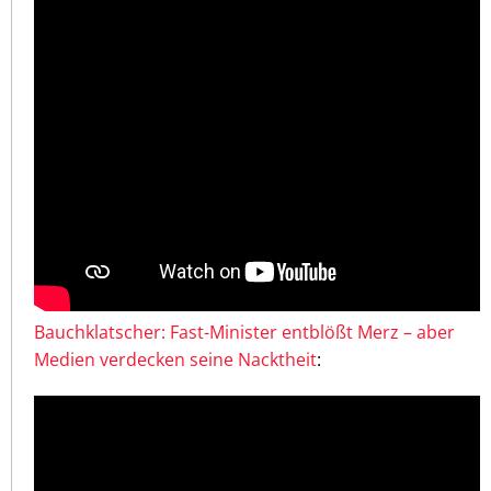
Bauchklatscher: Fast-Minister entblößt Merz – aber
Medien verdecken seine Nacktheit
: