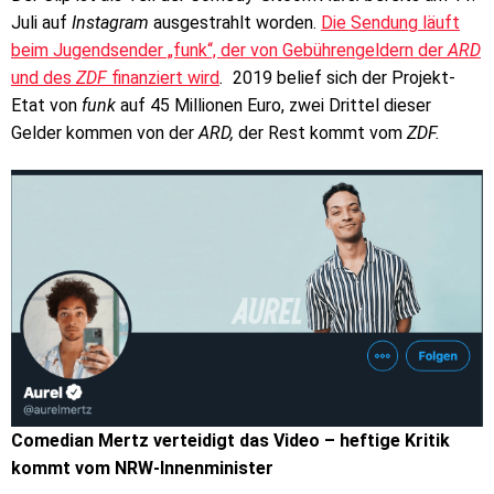
Juli auf
Instagram
ausgestrahlt worden.
Die Sendung läuft
beim Jugendsender „funk“, der von Gebührengeldern der
ARD
und des
ZDF
finanziert wird
.
2019 belief sich der Projekt-
Etat von
funk
auf 45 Millionen Euro, zwei Drittel dieser
Gelder kommen von der
ARD,
der Rest kommt vom
ZDF.
Comedian Mertz verteidigt das Video – heftige Kritik
kommt vom NRW-Innenminister