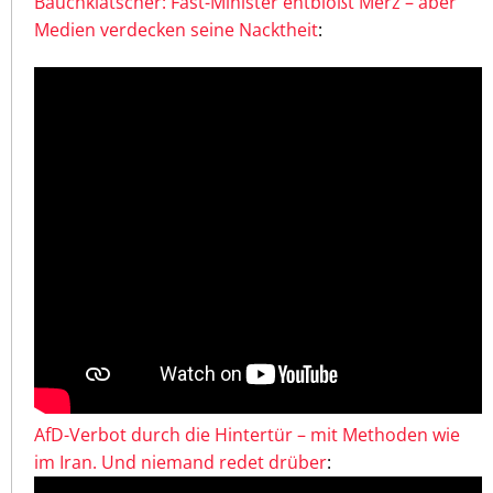
Bauchklatscher: Fast-Minister entblößt Merz – aber
Medien verdecken seine Nacktheit
:
AfD-Verbot durch die Hintertür – mit Methoden wie
im Iran. Und niemand redet drüber
: