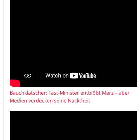
Bauchklatscher: Fast-Minister entblößt Merz – aber
Medien verdecken seine Nacktheit
: