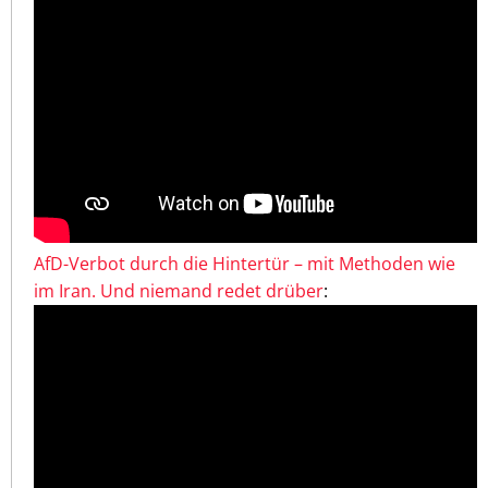
AfD-Verbot durch die Hintertür – mit Methoden wie
im Iran. Und niemand redet drüber
: