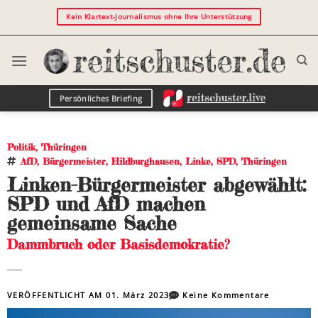
Kein Klartext-Journalismus ohne Ihre Unterstützung
Persönliches Briefing
Politik
,
Thüringen
AfD
,
Bürgermeister
,
Hildburghausen
,
Linke
,
SPD
,
Thüringen
Linken-Bürgermeister abgewählt:
SPD und AfD machen
gemeinsame Sache
Dammbruch oder Basisdemokratie?
VERÖFFENTLICHT AM
01. März 2023
Keine Kommentare