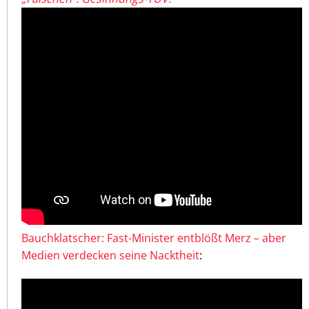
Bauchklatscher: Fast-Minister entblößt Merz – aber
Medien verdecken seine Nacktheit
: