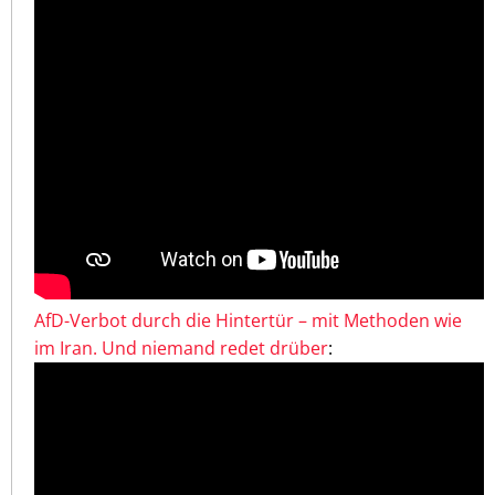
AfD-Verbot durch die Hintertür – mit Methoden wie
im Iran. Und niemand redet drüber
: