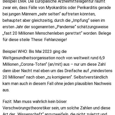
Beispiel EMA: Die Europäische Arzneimittelagentur räumt
zwar ein, dass Fälle von Myokarditis oder Perikarditis gerade
bei jungen Männern „sehr selten“ auftreten könnten,
behauptet aber gleichzeitig, durch die „Impfung“ seien im
ersten Jahr der sogenannten „Pandemie“ schätzungsweise
„fast 20 Millionen Menschenleben gerettet“ worden. Belege
für diese steile These: Fehlanzeige!
Beispiel WHO: Bis Mai 2023 ging die
Weltgesundheitsorganisation noch von weltweit rund 6,9
Millionen „Corona-Toten“ (an/mit) aus – nur um diese Zahl
dann über Nacht mal eben um das Dreifache auf „mindestens
20 Millionen“ nach oben „zu korrigieren“. Selbstverständlich
kam man auch in diesem Fall ohne jeden plausiblen Nachweis
aus.
Fazit: Man muss wahrlich kein böser
Verschwörungstheoretiker sein, um solche Zahlen und diese
Art der „Wissenschaft“ anzuzweifeln, die nicht zuletzt und