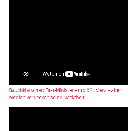
Bauchklatscher: Fast-Minister entblößt Merz – aber
Medien verdecken seine Nacktheit
: