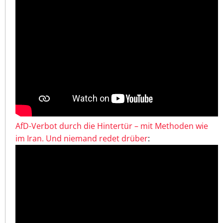
AfD-Verbot durch die Hintertür – mit Methoden wie
im Iran. Und niemand redet drüber
: