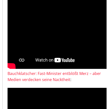
Bauchklatscher: Fast-Minister entblößt Merz – aber
Medien verdecken seine Nacktheit
: