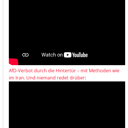
AfD-Verbot durch die Hintertür – mit Methoden wie
im Iran. Und niemand redet drüber
: