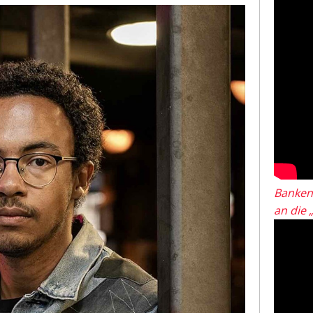
Banken
an die 