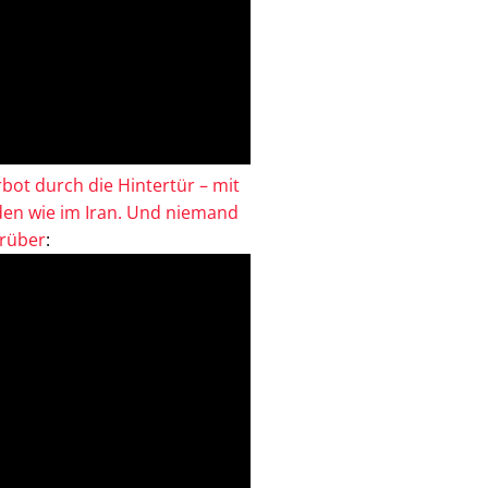
bot durch die Hintertür – mit
en wie im Iran. Und niemand
drüber
: