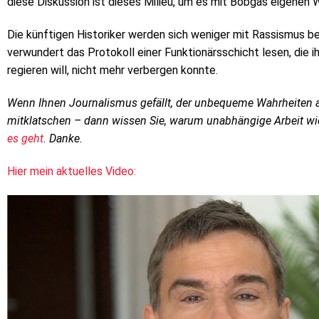
diese Diskussion ist dieses Milieu, um es mit Bobgas eigenen W
Die künftigen Historiker werden sich weniger mit Rassismus b
verwundert das Protokoll einer Funktionärsschicht lesen, die i
regieren will, nicht mehr verbergen konnte.
Wenn Ihnen Journalismus gefällt, der unbequeme Wahrheiten a
mitklatschen – dann wissen Sie, warum unabhängige Arbeit wie
es geht
. Danke.
Hier mein aktuelles Video: