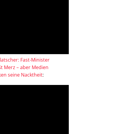
atscher: Fast-Minister
ßt Merz – aber Medien
en seine Nacktheit
: