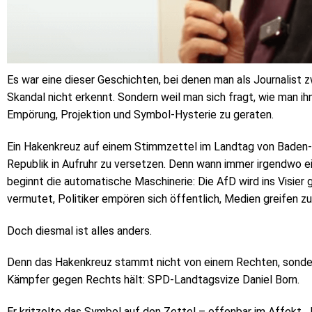
Es war eine dieser Geschichten, bei denen man als Journalist 
Skandal nicht erkennt. Sondern weil man sich fragt, wie man ih
Empörung, Projektion und Symbol-Hysterie zu geraten.
Ein Hakenkreuz auf einem Stimmzettel im Landtag von Baden-W
Republik in Aufruhr zu versetzen. Denn wann immer irgendwo e
beginnt die automatische Maschinerie: Die AfD wird ins Visier
vermutet, Politiker empören sich öffentlich, Medien greifen z
Doch diesmal ist alles anders.
Denn das Hakenkreuz stammt nicht von einem Rechten, sondern
Kämpfer gegen Rechts hält: SPD-Landtagsvize Daniel Born.
Er kritzelte das Symbol auf den Zettel – offenbar im Affekt.