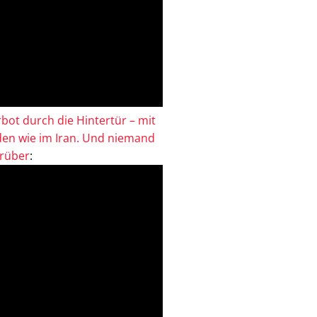
bot durch die Hintertür – mit
en wie im Iran. Und niemand
drüber
: