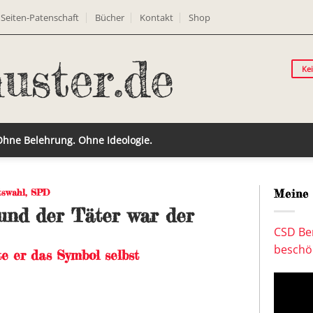
Seiten-Patenschaft
Bücher
Kontakt
Shop
Ke
 Ohne Belehrung. Ohne Ideologie.
tswahl
,
SPD
Meine 
und der Täter war der
CSD Ber
beschön
te er das Symbol selbst