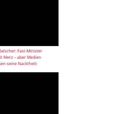
atscher: Fast-Minister
ßt Merz – aber Medien
en seine Nacktheit
: