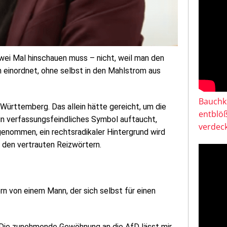
zwei Mal hinschauen muss – nicht, weil man den
n einordnet, ohne selbst in den Mahlstrom aus
Bauchkl
ürttemberg. Das allein hätte gereicht, um die
entblö
in verfassungsfeindliches Symbol auftaucht,
verdeck
 genommen, ein rechtsradikaler Hintergrund wird
u den vertrauten Reizwörtern.
 von einem Mann, der sich selbst für einen
 „Die zunehmende Gewöhnung an die AfD lässt mir