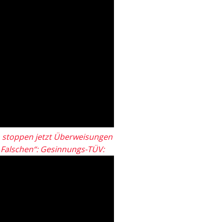
 stoppen jetzt Überweisungen
„Falschen“: Gesinnungs-TÜV: