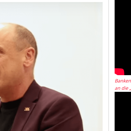
Banken
an die 