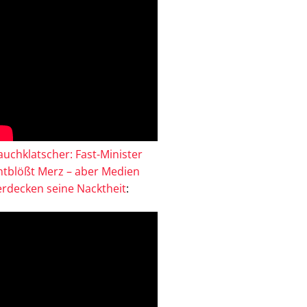
auchklatscher: Fast-Minister
ntblößt Merz – aber Medien
erdecken seine Nacktheit
: