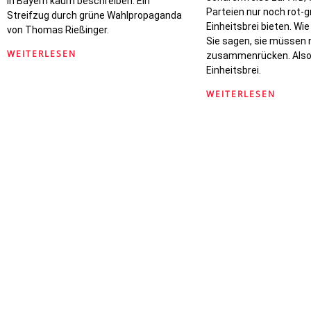
in Bayern kaum beschreiben. Ein
Parteien nur noch rot-
Streifzug durch grüne Wahlpropaganda
Einheitsbrei bieten. Wie
von Thomas Rießinger.
Sie sagen, sie müssen 
WEITERLESEN
zusammenrücken. Also
Einheitsbrei.
WEITERLESEN