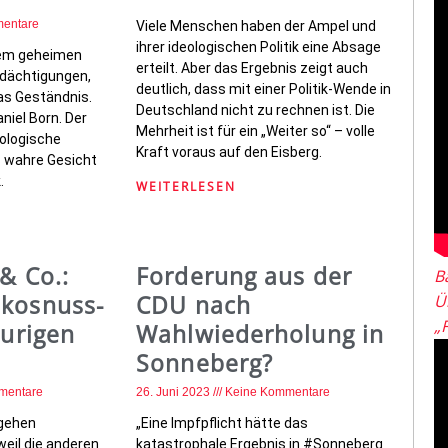
entare
Viele Menschen haben der Ampel und
ihrer ideologischen Politik eine Absage
nem geheimen
erteilt. Aber das Ergebnis zeigt auch
rdächtigungen,
deutlich, dass mit einer Politik-Wende in
as Geständnis.
Deutschland nicht zu rechnen ist. Die
niel Born. Der
Mehrheit ist für ein „Weiter so“ – volle
hologische
Kraft voraus auf den Eisberg.
s wahre Gesicht
.
WEITERLESEN
& Co.:
Forderung aus der
B
okosnuss-
CDU nach
Ü
„
aurigen
Wahlwiederholung in
Sonneberg?
mentare
26. Juni 2023
Keine Kommentare
 gehen
„Eine Impfpflicht hätte das
weil die anderen
katastrophale Ergebnis in #Sonneberg