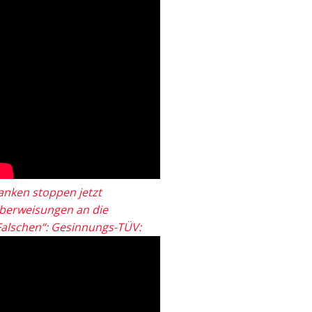
anken stoppen jetzt
berweisungen an die
Falschen“: Gesinnungs-TÜV: