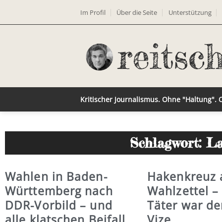
Im Profil
Über die Seite
Unterstützung
Kritischer Journalismus. Ohne "Haltung".
Schlagwort: L
Wahlen in Baden-
Hakenkreuz 
Württemberg nach
Wahlzettel –
DDR-Vorbild – und
Täter war de
alle klatschen Beifall
Vize