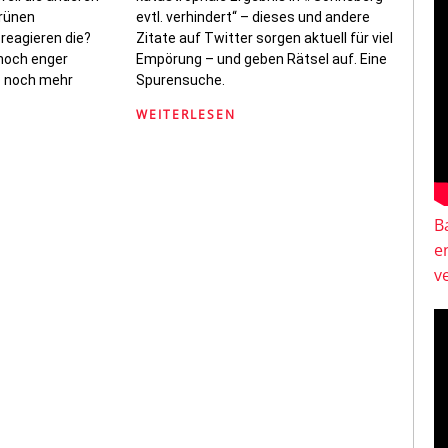
grünen
evtl. verhindert“ – dieses und andere
 reagieren die?
Zitate auf Twitter sorgen aktuell für viel
noch enger
Empörung – und geben Rätsel auf. Eine
 noch mehr
Spurensuche.
WEITERLESEN
B
e
v