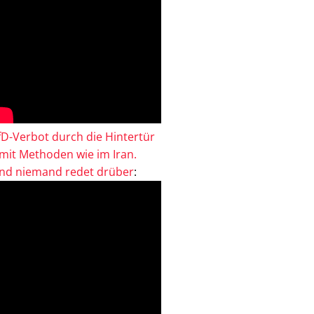
fD-Verbot durch die Hintertür
 mit Methoden wie im Iran.
nd niemand redet drüber
: