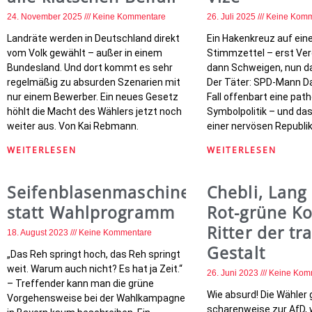
24. November 2025
Keine Kommentare
26. Juli 2025
Keine Komm
Landräte werden in Deutschland direkt
Ein Hakenkreuz auf ei
vom Volk gewählt – außer in einem
Stimmzettel – erst Ve
Bundesland. Und dort kommt es sehr
dann Schweigen, nun d
regelmäßig zu absurden Szenarien mit
Der Täter: SPD-Mann Da
nur einem Bewerber. Ein neues Gesetz
Fall offenbart eine pat
höhlt die Macht des Wählers jetzt noch
Symbolpolitik – und da
weiter aus. Von Kai Rebmann.
einer nervösen Republik
WEITERLESEN
WEITERLESEN
Seifenblasenmaschine
Chebli, Lang 
statt Wahlprogramm
Rot-grüne K
Ritter der tr
18. August 2023
Keine Kommentare
Gestalt
„Das Reh springt hoch, das Reh springt
weit. Warum auch nicht? Es hat ja Zeit.“
26. Juni 2023
Keine Kom
– Treffender kann man die grüne
Wie absurd! Die Wähler
Vorgehensweise bei der Wahlkampagne
scharenweise zur AfD, 