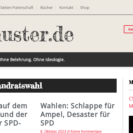
Seiten-Patenschaft
Bücher
Kontakt
Shop
Ke
 Ohne Belehrung. Ohne Ideologie.
M
andratswahl
C
auf dem
Wahlen: Schlappe für
M
 und der
Ampel, Desaster für
r SPD-
SPD
8. Oktober 2023
Keine Kommentare