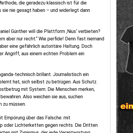
ethode, die geradezu klassisch ist für die
 sie nie gesagt haben – und widerlegt dann
aniel Günther will die Plattform ‚Nius‘ verbieten?
n aber nur recht.“ Wie perfide! Denn fast niemand
aber eine gefährlich autoritäre Haltung. Doch
er Angriff, aus einem echten Problem ein
anda-technisch brillant. Journalistisch ein
lernt hat, sich selbst zu betrügen. Aus Schutz.
elbstbetrug mit System. Die Menschen merken,
en bewahren. Also weichen sie aus, suchen
en zu müssen.
mit Empörung über das Falsche: mit
p oder Lichterketten gegen rechts. Die Dritten
ierten mit Zynismus, der jede Verantwortung