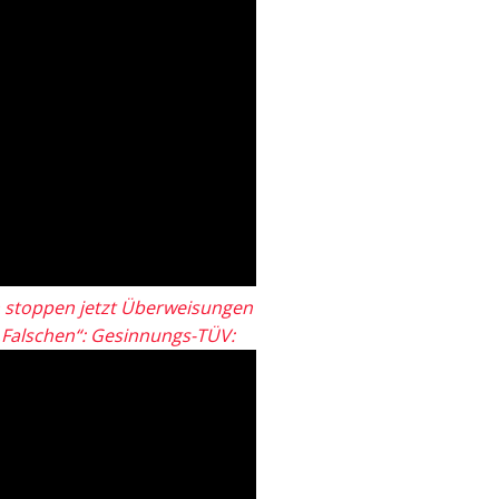
 stoppen jetzt Überweisungen
„Falschen“: Gesinnungs-TÜV: