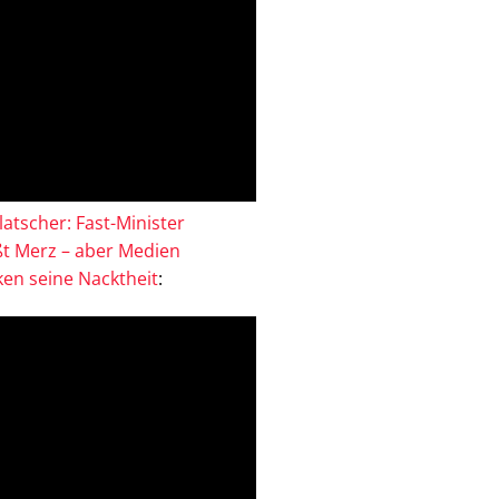
atscher: Fast-Minister
ßt Merz – aber Medien
en seine Nacktheit
: