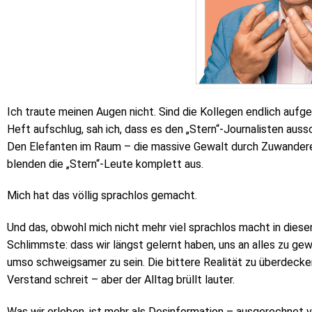
Ich traute meinen Augen nicht. Sind die Kollegen endlich aufge
Heft aufschlug, sah ich, dass es den „Stern“-Journalisten auss
Den Elefanten im Raum – die massive Gewalt durch Zuwandere
blenden die „Stern“-Leute komplett aus.
Mich hat das völlig sprachlos gemacht.
Und das, obwohl mich nicht mehr viel sprachlos macht in diese
Schlimmste: dass wir längst gelernt haben, uns an alles zu ge
umso schweigsamer zu sein. Die bittere Realität zu überdecken
Verstand schreit – aber der Alltag brüllt lauter.
Was wir erleben, ist mehr als Desinformation – ausgerechnet vo