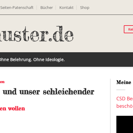
Seiten-Patenschaft
Bücher
Kontakt
Shop
Ke
 Ohne Belehrung. Ohne Ideologie.
ion
Meine 
– und unser schleichender
CSD Ber
beschön
en wollen