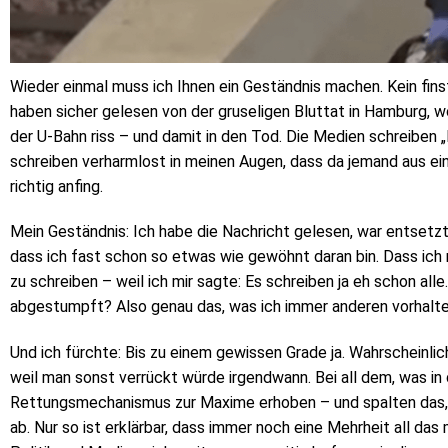
Wieder einmal muss ich Ihnen ein Geständnis machen. Kein finst
haben sicher gelesen von der gruseligen Bluttat in Hamburg, w
der U-Bahn riss – und damit in den Tod. Die Medien schreiben „
schreiben verharmlost in meinen Augen, dass da jemand aus ei
richtig anfing.
Mein Geständnis: Ich habe die Nachricht gelesen, war entsetz
dass ich fast schon so etwas wie gewöhnt daran bin. Dass ich m
zu schreiben – weil ich mir sagte: Es schreiben ja eh schon alle
abgestumpft? Also genau das, was ich immer anderen vorhalt
Und ich fürchte: Bis zu einem gewissen Grade ja. Wahrscheinl
weil man sonst verrückt würde irgendwann. Bei all dem, was in
Rettungsmechanismus zur Maxime erhoben – und spalten das, 
ab. Nur so ist erklärbar, dass immer noch eine Mehrheit all da