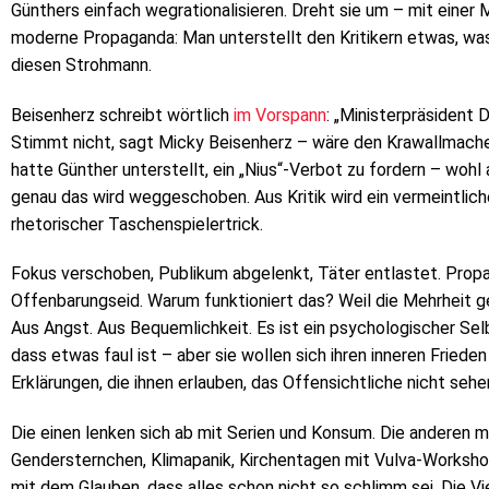
Günthers einfach wegrationalisieren. Dreht sie um – mit einer M
moderne Propaganda: Man unterstellt den Kritikern etwas, was
diesen Strohmann.
Beisenherz schreibt wörtlich
im Vorspann
: „Ministerpräsident D
Stimmt nicht, sagt Micky Beisenherz – wäre den Krawallmacher
hatte Günther unterstellt, ein „Nius“-Verbot zu fordern – wohl 
genau das wird weggeschoben. Aus Kritik wird ein vermeintlich
rhetorischer Taschenspielertrick.
Fokus verschoben, Publikum abgelenkt, Täter entlastet. Propag
Offenbarungseid. Warum funktioniert das? Weil die Mehrheit ge
Aus Angst. Aus Bequemlichkeit. Es ist ein psychologischer S
dass etwas faul ist – aber sie wollen sich ihren inneren Fried
Erklärungen, die ihnen erlauben, das Offensichtliche nicht seh
Die einen lenken sich ab mit Serien und Konsum. Die anderen 
Gendersternchen, Klimapanik, Kirchentagen mit Vulva-Worksho
mit dem Glauben, dass alles schon nicht so schlimm sei. Die V