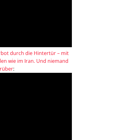
bot durch die Hintertür – mit
en wie im Iran. Und niemand
drüber
: