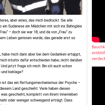
eres, aber eines, das mich bedrückt. Sie alle
o ein Sudanese ein Mädchen mit sich ins Bahngleis
Frau“ – doch sie war 18, und da von „Frau“ zu
nem Leben gerissen wurde, das gerade erst so
Bauchkl
entblö
t, habe mich dann aber bei dem Gedanken ertappt,
verdeck
ich intuitiv dafür entschieden habe, nicht darüber
. Und jetzt frage ich mich: Bin ich auch schon
e und beklage?
ich ist das ein Rettungsmechanismus der Psyche –
 diesem Land geschieht. Viele haben diesen
was geschieht, komplett von ihrem Innenleben
s mehr oder weniger schweigend erträgt. Dass