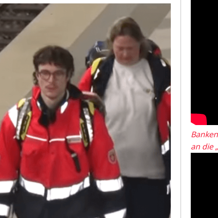
Banken
an die 