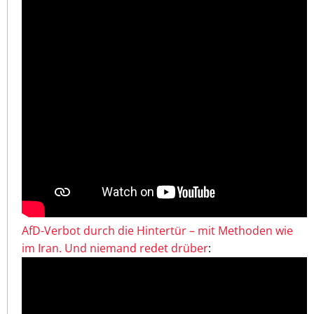
AfD-Verbot durch die Hintertür – mit Methoden wie
im Iran. Und niemand redet drüber
: