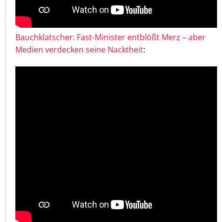
Bauchklatscher: Fast-Minister entblößt Merz – aber
Medien verdecken seine Nacktheit
: