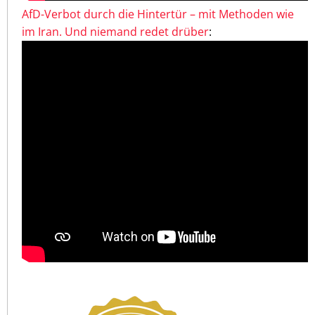
AfD-Verbot durch die Hintertür – mit Methoden wie
im Iran. Und niemand redet drüber
: