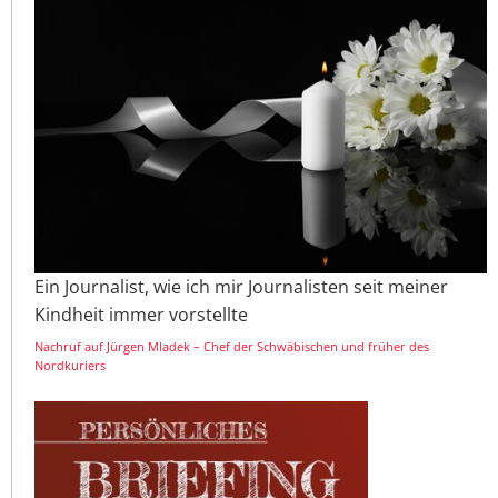
Ein Journalist, wie ich mir Journalisten seit meiner
Kindheit immer vorstellte
Nachruf auf Jürgen Mladek – Chef der Schwäbischen und früher des
Nordkuriers