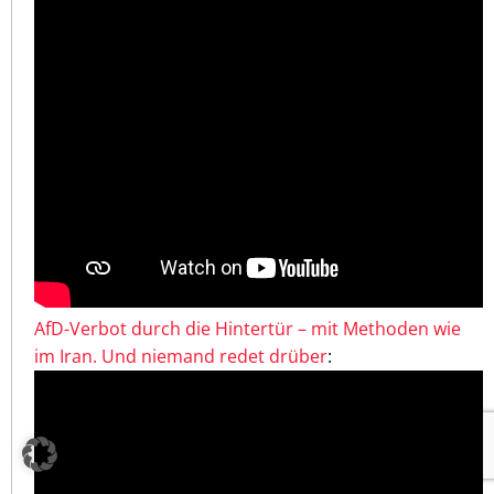
AfD-Verbot durch die Hintertür – mit Methoden wie
im Iran. Und niemand redet drüber
: