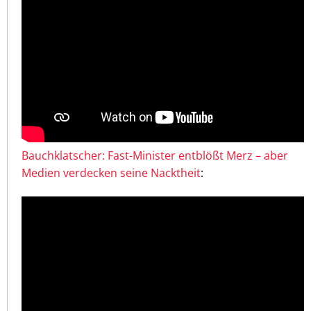
Bauchklatscher: Fast-Minister entblößt Merz – aber
Medien verdecken seine Nacktheit
: