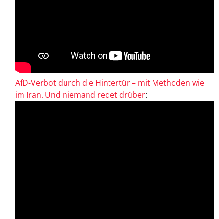
AfD-Verbot durch die Hintertür – mit Methoden wie
im Iran. Und niemand redet drüber
: