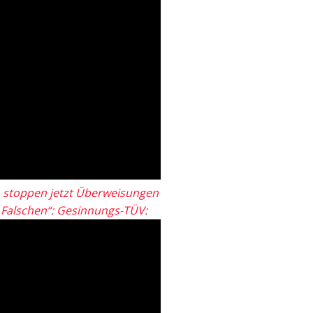
 stoppen jetzt Überweisungen
„Falschen“: Gesinnungs-TÜV: