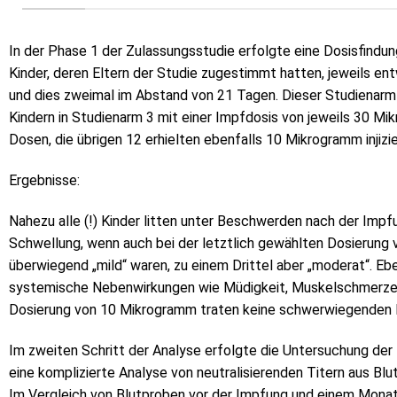
In der Phase 1 der Zulassungsstudie erfolgte eine Dosisfindung
Kinder, deren Eltern der Studie zugestimmt hatten, jeweils e
und dies zweimal im Abstand von 21 Tagen. Dieser Studienarm 
Kindern in Studienarm 3 mit einer Impfdosis von jeweils 30 Mik
Dosen, die übrigen 12 erhielten ebenfalls 10 Mikrogramm injizie
Ergebnisse:
Nahezu alle (!) Kinder litten unter Beschwerden nach der Imp
Schwellung, wenn auch bei der letztlich gewählten Dosierun
überwiegend „mild“ waren, zu einem Drittel aber „moderat“. Eb
systemische Nebenwirkungen wie Müdigkeit, Muskelschmerzen u
Dosierung von 10 Mikrogramm traten keine schwerwiegenden 
Im zweiten Schritt der Analyse erfolgte die Untersuchung der
eine komplizierte Analyse von neutralisierenden Titern aus Bl
Im Vergleich von Blutproben vor der Impfung und einem Monat