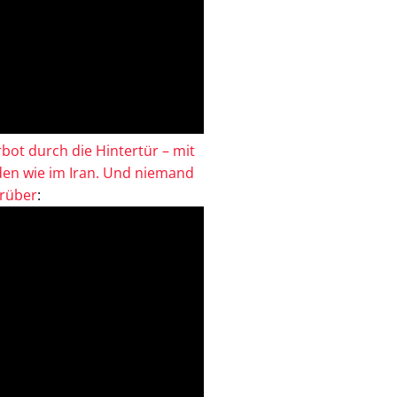
bot durch die Hintertür – mit
en wie im Iran. Und niemand
drüber
: