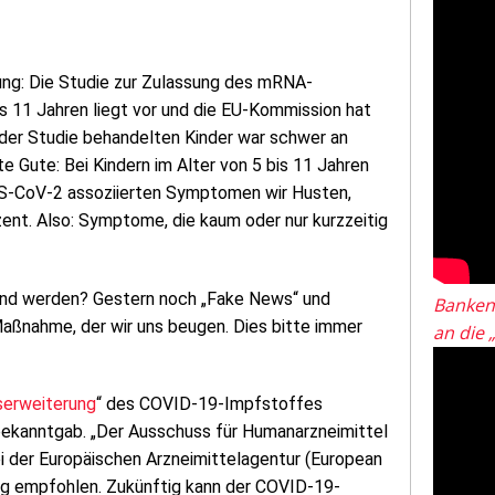
ung: Die Studie zur Zulassung des mRNA-
s 11 Jahren liegt vor und die EU-Kommission hat
 der Studie behandelten Kinder war schwer an
 Gute: Bei Kindern im Alter von 5 bis 11 Jahren
RS-CoV-2 assoziierten Symptomen wir Husten,
zent. Also: Symptome, die kaum oder nur kurzzeitig
 und werden? Gestern noch „Fake News“ und
Banken
aßnahme, der wir uns beugen. Dies bitte immer
an die 
serweiterung
“ des COVID-19-Impfstoffes
t bekanntgab. „Der Ausschuss für Humanarzneimittel
 der Europäischen Arzneimittelagentur (European
ng empfohlen. Zukünftig kann der COVID-19-