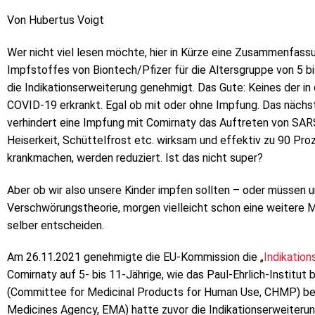
Von Hubertus Voigt
Wer nicht viel lesen möchte, hier in Kürze eine Zusammenfass
Impfstoffes von Biontech/Pfizer für die Altersgruppe von 5 bi
die Indikationserweiterung genehmigt. Das Gute: Keines der in
COVID-19 erkrankt. Egal ob mit oder ohne Impfung. Das nächste
verhindert eine Impfung mit Comirnaty das Auftreten von SA
Heiserkeit, Schüttelfrost etc. wirksam und effektiv zu 90 Pro
krankmachen, werden reduziert. Ist das nicht super?
Aber ob wir also unsere Kinder impfen sollten – oder müssen
Verschwörungstheorie, morgen vielleicht schon eine weitere M
selber entscheiden.
Am 26.11.2021 genehmigte die EU-Kommission die „
Indikation
Comirnaty auf 5- bis 11-Jährige, wie das Paul-Ehrlich-Institu
(Committee for Medicinal Products for Human Use, CHMP) bei
Medicines Agency, EMA) hatte zuvor die Indikationserweiteru