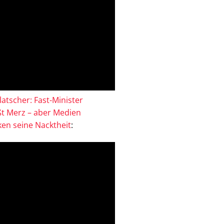
atscher: Fast-Minister
ßt Merz – aber Medien
en seine Nacktheit
: