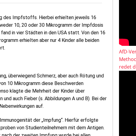
 des Impfstoffs. Hierbei erhielten jeweils 16
ntweder 10, 20 oder 30 Mikrogramm der Impfdosis
fand in vier Städten in den USA statt. Von den 16
rogramm erhielten aber nur 4 Kinder alle beiden
rt.
AfD-Ver
Method
redet 
fung, überwiegend Schmerz, aber auch Rötung und
g von 10 Mikrogramm diese Beschwerden
enso klagte die Mehrheit der Kinder über
nd auch Fieber (s. Abbildungen A und B). Bei der
Nebenwirkungen auf.
 Immunogenität der „Impfung“. Hierfür erfolgte
utproben von Studienteilnehmern mit dem Antigen.
 nach der zweiten Impfung wurde bei allen