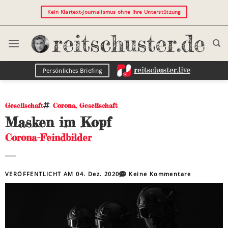
Kein Klartext-Journalismus ohne Ihre Unterstützung
Persönliches Briefing
Gesellschaft
Corona
,
Gesellschaft
Masken im Kopf
Corona-Feindbilder
VERÖFFENTLICHT AM
04. Dez. 2020
Keine Kommentare