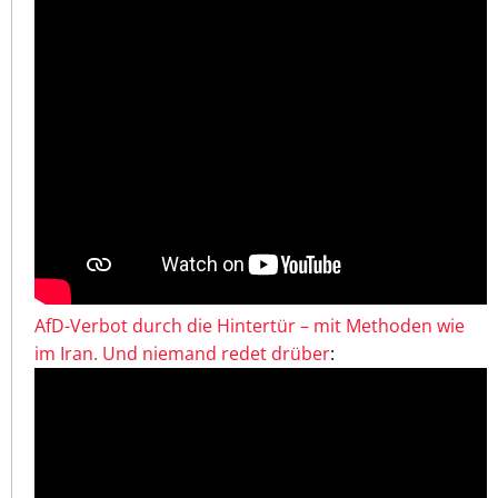
AfD-Verbot durch die Hintertür – mit Methoden wie
im Iran. Und niemand redet drüber
: