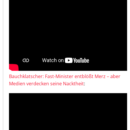
Bauchklatscher: Fast-Minister entblößt Merz – aber
Medien verdecken seine Nacktheit
: