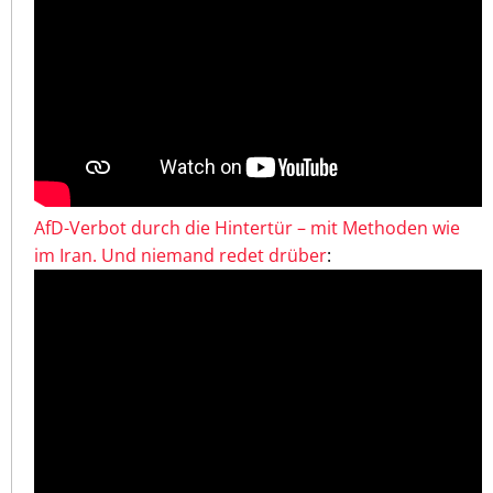
AfD-Verbot durch die Hintertür – mit Methoden wie
im Iran. Und niemand redet drüber
: