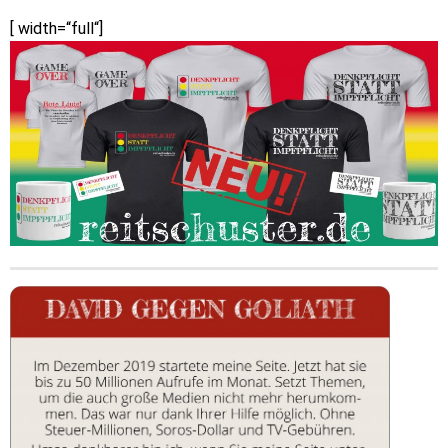
[ width=“full“]