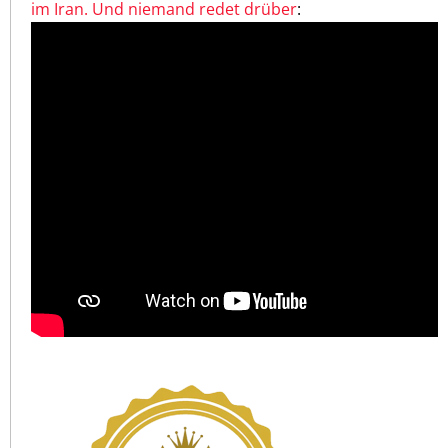
im Iran. Und niemand redet drüber
: