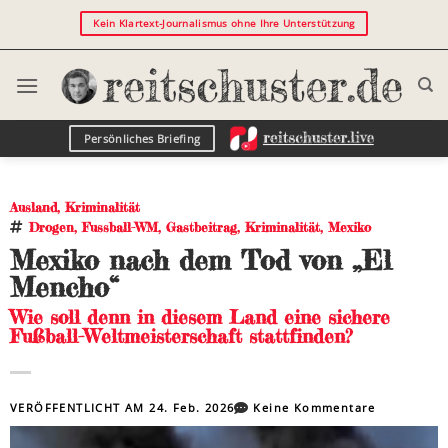
Kein Klartext-Journalismus ohne Ihre Unterstützung
Persönliches Briefing
Ausland
,
Kriminalität
Drogen
,
Fussball-WM
,
Gastbeitrag
,
Kriminalität
,
Mexiko
Mexiko nach dem Tod von „El
Mencho“
Wie soll denn in diesem Land eine sichere
Fußball-Weltmeisterschaft stattfinden?
VERÖFFENTLICHT AM
24. Feb. 2026
Keine Kommentare