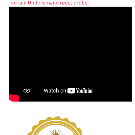
im Iran. Und niemand redet drüber
: