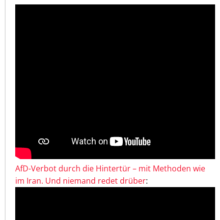
AfD-Verbot durch die Hintertür – mit Methoden wie
im Iran. Und niemand redet drüber
: