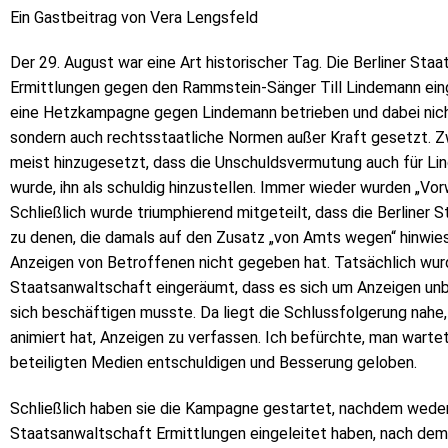
Ein Gastbeitrag von Vera Lengsfeld
Der 29. August war eine Art historischer Tag. Die Berliner Sta
Ermittlungen gegen den Rammstein-Sänger Till Lindemann ein
eine Hetzkampagne gegen Lindemann betrieben und dabei nicht 
sondern auch rechtsstaatliche Normen außer Kraft gesetzt. Z
meist hinzugesetzt, dass die Unschuldsvermutung auch für Li
wurde, ihn als schuldig hinzustellen. Immer wieder wurden „Vor
Schließlich wurde triumphierend mitgeteilt, dass die Berliner
zu denen, die damals auf den Zusatz „von Amts wegen“ hinwie
Anzeigen von Betroffenen nicht gegeben hat. Tatsächlich wur
Staatsanwaltschaft eingeräumt, dass es sich um Anzeigen unbe
sich beschäftigen musste. Da liegt die Schlussfolgerung nahe
animiert hat, Anzeigen zu verfassen. Ich befürchte, man wartet
beteiligten Medien entschuldigen und Besserung geloben.
Schließlich haben sie die Kampagne gestartet, nachdem weder d
Staatsanwaltschaft Ermittlungen eingeleitet haben, nach dem Au