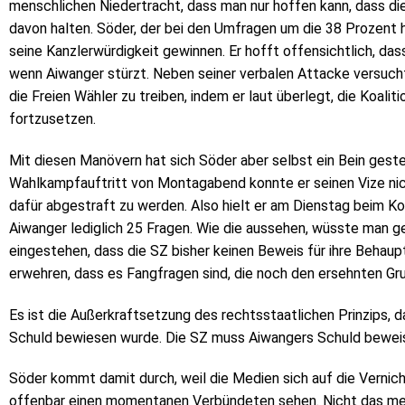
menschlichen Niedertracht, dass man nur hoffen kann, dass di
davon halten. Söder, der bei den Umfragen um die 38 Prozent h
seine Kanzlerwürdigkeit gewinnen. Er hofft offensichtlich, da
wenn Aiwanger stürzt. Neben seiner verbalen Attacke versucht
die Freien Wähler zu treiben, indem er laut überlegt, die Koal
fortzusetzen.
Mit diesen Manövern hat sich Söder aber selbst ein Bein geste
Wahlkampfauftritt von Montagabend konnte er seinen Vize nicht
dafür abgestraft zu werden. Also hielt er am Dienstag beim Ko
Aiwanger lediglich 25 Fragen. Wie die aussehen, wüsste man g
eingestehen, dass die SZ bisher keinen Beweis für ihre Behaup
erwehren, dass es Fangfragen sind, die noch den ersehnten Grun
Es ist die Außerkraftsetzung des rechtsstaatlichen Prinzips, d
Schuld bewiesen wurde. Die SZ muss Aiwangers Schuld beweise
Söder kommt damit durch, weil die Medien sich auf die Vernic
offenbar einen momentanen Verbündeten sehen. Nicht das mehr 