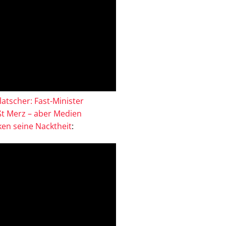
atscher: Fast-Minister
ßt Merz – aber Medien
en seine Nacktheit
: