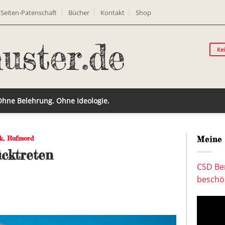
Seiten-Patenschaft
Bücher
Kontakt
Shop
Ke
 Ohne Belehrung. Ohne Ideologie.
ik
,
Rufmord
Meine 
cktreten
CSD Ber
beschön