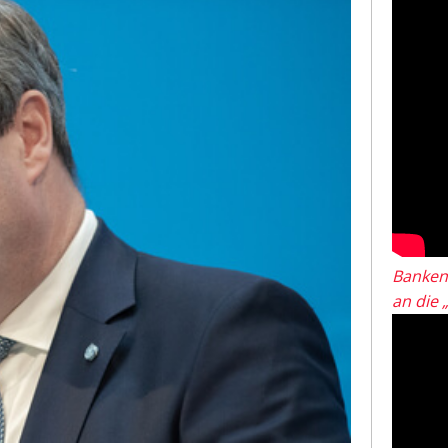
Banken
an die 