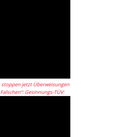
 stoppen jetzt Überweisungen
„Falschen“: Gesinnungs-TÜV: