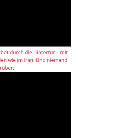
bot durch die Hintertür – mit
en wie im Iran. Und niemand
drüber
: