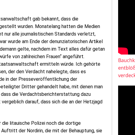
atsanwaltschaft gab bekannt, dass die
gestellt wurden. Monatelang hatten die Medien
nur alle journalistischen Standards verletzt,
war wurde am Ende der denunziatorischen Artikel
ndemann gelte, nachdem im Text alles dafür getan
würfe von zahlreichen Frauen“ angeführt.
Bauchkl
 Staatsanwaltschaft ermitteln würde. Ich gehörte
entblö
sen, der den Verdacht nahelegte, dass es
verdeck
de in der Presseveröffentlichung der
teiligter Dritter gehandelt habe, mit denen man
, dass die Verdachtsberichterstattung dazu
 vergeblich darauf, dass sich die an der Hetzjagd
ie litauische Polizei noch die dortige
ftritt der Nordirin, die mit der Behauptung, sie